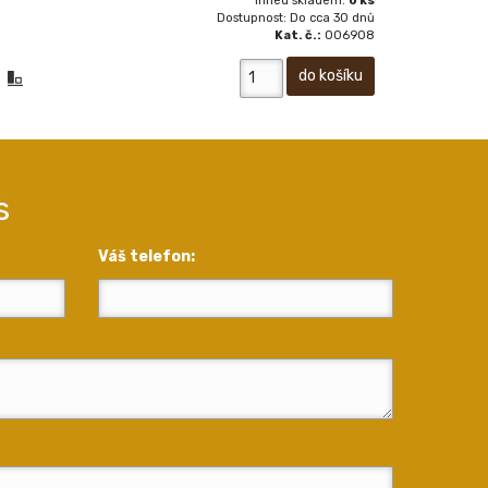
Ihned skladem:
0 ks
Dostupnost: Do cca 30 dnů
Kat. č.:
006908
s
Váš telefon: