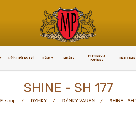
DUTINKY &
Y
PŘÍSLUŠENSTVÍ
DÝMKY
TABÁKY
HRACÍ KA
PAPÍRKY
KUPOVAT
VELKOOBCHODY
SHINE - SH 177
upovat
Velkoobchody
E-shop
DÝMKY
DÝMKY VAUEN
SHINE - SH 
plnoletosti
í podmínky