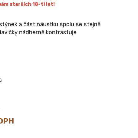
ám starších 18-ti let!
stýnek a část náustku spolu se stejně
avičky nádherně kontrastuje
ů
s
 DPH