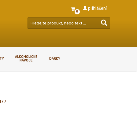
přihlášení
0
ALKOHOLICKÉ
RTY
DÁRKY
NÁPOJE
GDPR - ZÁSADY NAKLÁDÁNÍ S
OSOBNÍMI ÚDAJI
GDPR - zásady nakládání s
177
osobními údaji