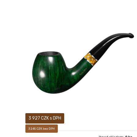
Prodej pouze osobám starších 18-ti let! Novinka jara
2020. Sametově matný, ručně voskovaný povrch
dýmky vám pak dává především pocítit, jak příjemné je
mít ji v ruce.
3 927 CZK s DPH
3 245 CZK bez DPH