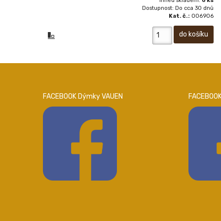
Ihned skladem:
0 ks
Dostupnost: Do cca 30 dnů
Kat. č.:
006906
FACEBOOK Dýmky VAUEN
FACEBOOK