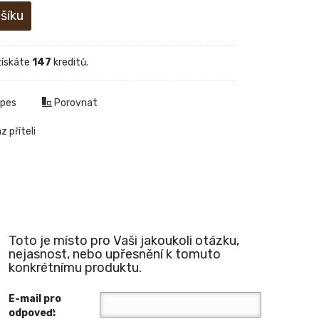
získáte
147
kreditů.
 pes
Porovnat
 příteli
Toto je místo pro Vaši jakoukoli otázku,
nejasnost, nebo upřesnění k tomuto
konkrétnímu produktu.
E-mail pro
odpoveď: