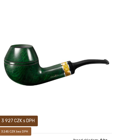
Prodej pouze osobám starších 18-ti let! Sametově
matný, ručně voskovaný povrch dýmky vám pak dává
především pocítit, jak příjemné je mít ji v ruce.
3 927 CZK s DPH
3 245 CZK bez DPH