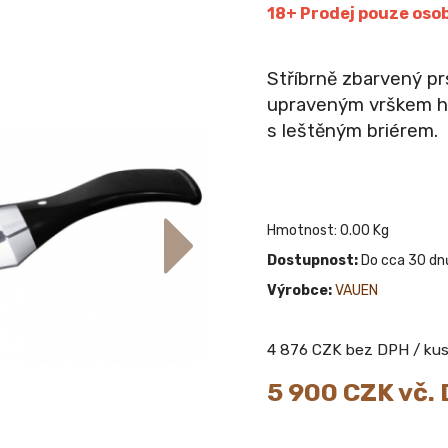
18+ Prodej pouze osob
Stříbrně zbarvený pr
upraveným vrškem hl
s leštěným briérem.
Hmotnost: 0.00 Kg
Dostupnost:
Do cca 30 dn
Výrobce:
VAUEN
4 876
CZK bez DPH / ku
5 900
CZK vč.