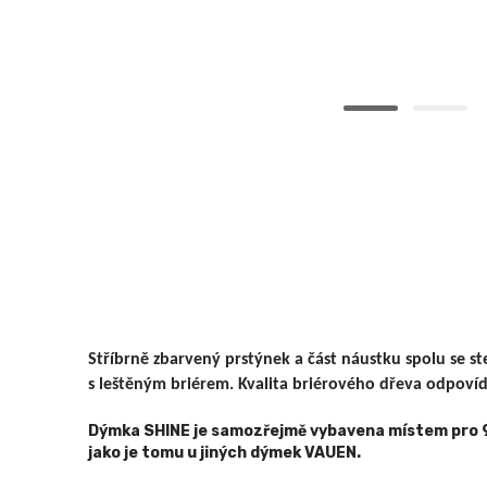
Stříbrně zbarvený prstýnek a část náustku spolu se 
s leštěným briérem. Kvalita briérového dřeva odpoví
Dýmka SHINE je samozřejmě vybavena místem pro 9 m
jako je tomu u jiných dýmek VAUEN.