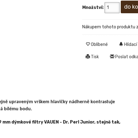
Množství:
Nákupem tohoto produktu 
Oblíbené
Hlídací
Tisk
Poslat odkaz
stejně upraveným vrškem hlavičky nádherně kontrastuje
dá bílému bodu.
m dýmkové filtry VAUEN - Dr. Perl Junior, stejně tak,