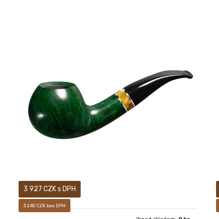
Prodej pouze osobám starších 18-ti let! Sametově
matný, ručně voskovaný povrch dýmky vám pak dává
především pocítit, jak příjemné je mít ji v ruce.
3 927 CZK s DPH
3 245 CZK bez DPH