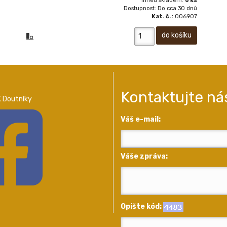
Ihned skladem:
0 ks
Dostupnost: Do cca 30 dnů
Kat. č.:
006907
Kontaktujte ná
 Doutníky
Váš e-mail:
Váše zpráva:
Opište kód: