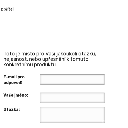
 příteli
Toto je místo pro Vaši jakoukoli otázku,
nejasnost, nebo upřesnění k tomuto
konkrétnímu produktu.
E-mail pro
odpoveď:
Vaše jméno:
Otázka: