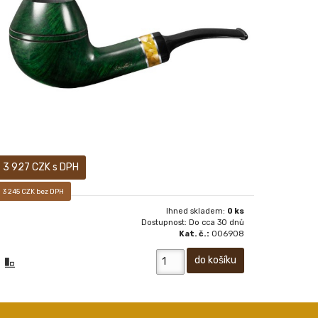
Prodej pouze osobám starších 18-ti let! Sametově
matný, ručně voskovaný povrch dýmky vám pak dává
především pocítit, jak příjemné je mít ji v ruce.
3 927 CZK s DPH
3 245 CZK bez DPH
Ihned skladem:
0 ks
Dostupnost: Do cca 30 dnů
Kat. č.:
006908