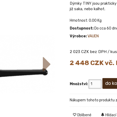
Dýmky TINY jsou prakticky 
již saka, nebo kalhot.
Hmotnost: 0.00 Kg
Dostupnost:
Do cca 60 dn
Výrobce:
VAUEN
2 023
CZK bez DPH / kus
2 448
CZK vč.
Množství:
Nákupem tohoto produktu 
Oblíbené
Hlídací