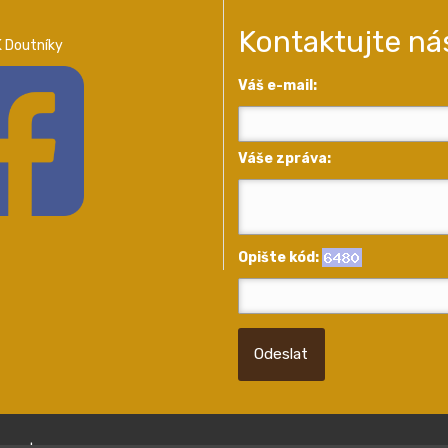
Kontaktujte ná
 Doutníky
Váš e-mail:
Váše zpráva:
Opište kód:
Odeslat