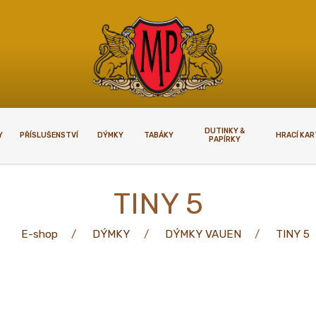
DUTINKY &
Y
PŘÍSLUŠENSTVÍ
DÝMKY
TABÁKY
HRACÍ KA
PAPÍRKY
KUPOVAT
VELKOOBCHODY
TINY 5
upovat
Velkoobchody
E-shop
DÝMKY
DÝMKY VAUEN
TINY 5
plnoletosti
í podmínky