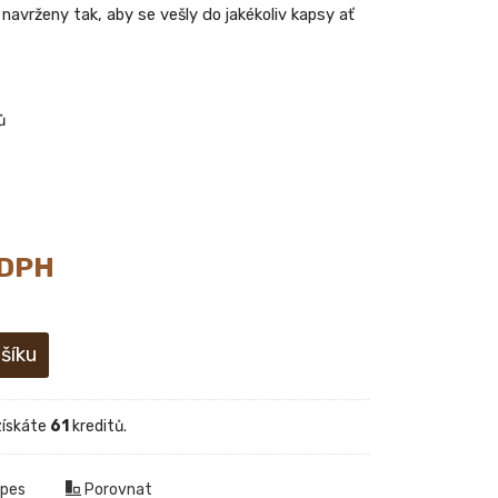
navrženy tak, aby se vešly do jakékoliv kapsy ať
ů
 DPH
získáte
61
kreditů.
 pes
Porovnat