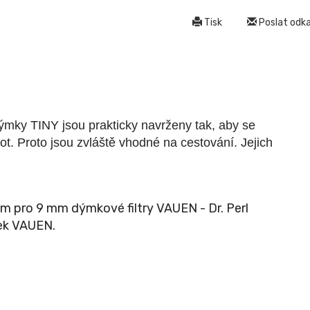
Tisk
Poslat odkaz
ýmky TINY jsou prakticky navrženy tak, aby se
hot. Proto jsou zvláště vhodné na cestování. Jejich
 pro 9 mm dýmkové filtry VAUEN - Dr. Perl
mek VAUEN.