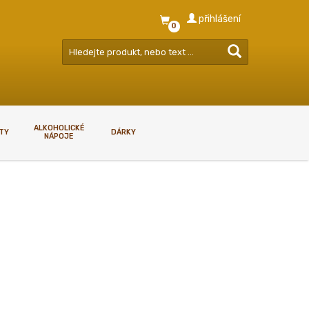
přihlášení
0
ALKOHOLICKÉ
RTY
DÁRKY
NÁPOJE
GDPR - ZÁSADY NAKLÁDÁNÍ S
OSOBNÍMI ÚDAJI
GDPR - zásady nakládání s
osobními údaji