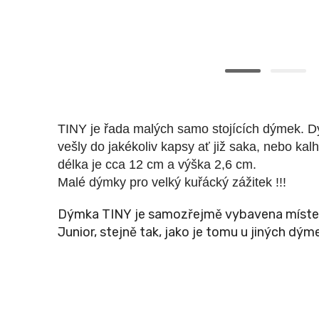
TINY je řada malých samo stojících dýmek. D
vešly do jakékoliv kapsy ať již saka, nebo kal
délka je cca 12 cm a výška 2,6 cm.
Malé dýmky pro velký kuřácký zážitek !!!
Dýmka TINY
je samozřejmě vybavena místem
Junior,
stejně tak, jako je tomu u jiných dý