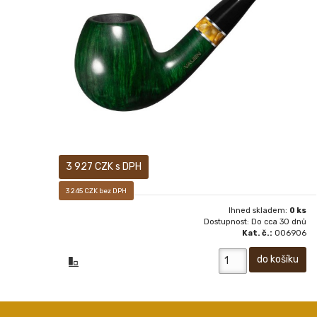
Prodej pouze osobám starších 18-ti let! Novinka jara
2020. Sametově matný, ručně voskovaný povrch
dýmky vám pak dává především pocítit, jak příjemné je
mít ji v ruce.
3 927 CZK s DPH
3 245 CZK bez DPH
Ihned skladem:
0 ks
Dostupnost: Do cca 30 dnů
Kat. č.:
006906