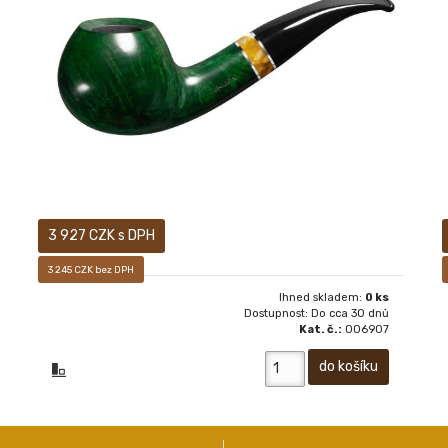
Prodej pouze osobám starších 18-ti let! Sametově
matný, ručně voskovaný povrch dýmky vám pak dává
především pocítit, jak příjemné je mít ji v ruce.
3 927 CZK s DPH
3 245 CZK bez DPH
Ihned skladem:
0 ks
Dostupnost: Do cca 30 dnů
Kat. č.:
006907