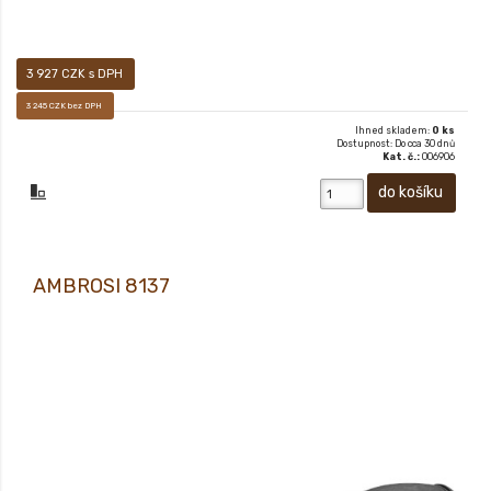
3 927 CZK s DPH
3 245 CZK bez DPH
Ihned skladem:
0 ks
Dostupnost: Do cca 30 dnů
Kat. č.:
006906
AMBROSI 8137