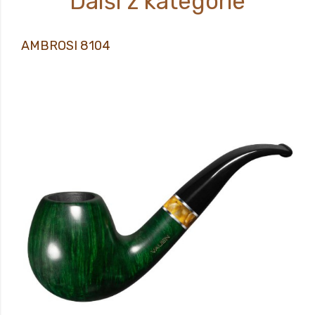
Další z kategorie
AMBROSI 8104
Prodej pouze osobám starších 18-ti let! Novinka jara 2020. Sametově matný,
ručně voskovaný povrch dýmky vám pak dává především pocítit, jak příjemné je
mít ji v ruce.