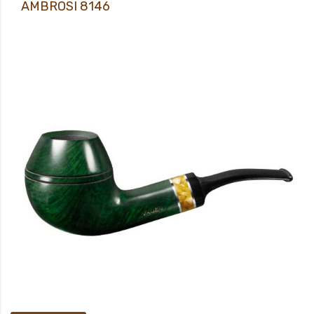
AMBROSI 8146
Prodej pouze osobám starších 18-ti let! Sametově matný, ručně voskovaný
povrch dýmky vám pak dává především pocítit, jak příjemné je mít ji v ruce.