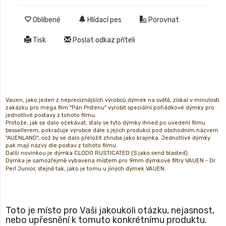
Oblíbené
Hlídací pes
Porovnat
Tisk
Poslat odkaz příteli
Vauen, jako jeden z nepreciznějších výrobců dýmek na světě, získal v minulosti
zakázku pro mega film "Pán Prstenu" vyrobit speciální pohádkové dýmky pro
jednotlivé postavy z tohoto filmu.
Protože, jak se dalo očekávat, staly se tyto dýmky ihned po uvedení filmu
bessellerem, pokračuje výrobce dále s jejich produkcí pod obchodním názvem
"AUENLAND", což by se dalo přeložit zhruba jako krajinka. Jednotlivé dýmky
pak mají názvy dle postav z tohoto filmu.
Další novinkou je dýmka CLODO RUSTICATED (S jako send blasted).
Dýmka je samozřejmě vybavena místem pro 9mm dýmkové filtry VAUEN - Dr.
Perl Junior,
stejně tak, jako je tomu u jiných dýmek VAUEN.
Toto je místo pro Vaši jakoukoli otázku, nejasnost,
nebo upřesnění k tomuto konkrétnímu produktu.