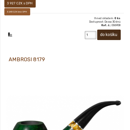
3 927 CZK s DPH
3 245 CZK bez DPH
Ihned skladem:
0 ks
Dostupnost: Do cca 30 dnů
Kat. č.:
006908
AMBROSI 8179
Prodej pouze osobám starších 18-ti let! Novinka jara 2020. Sametově matný,
ručně voskovaný povrch dýmky vám pak dává především pocítit, jak příjemné je
mít ji v ruce.