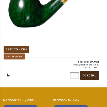
3 927 CZK s DPH
3 245 CZK bez DPH
Ihned skladem:
0 ks
Dostupnost: Do cca 30 dnů
Kat. č.:
006909
FACEBOOK Dýmky VAUEN
FACEBOOK Doutníky