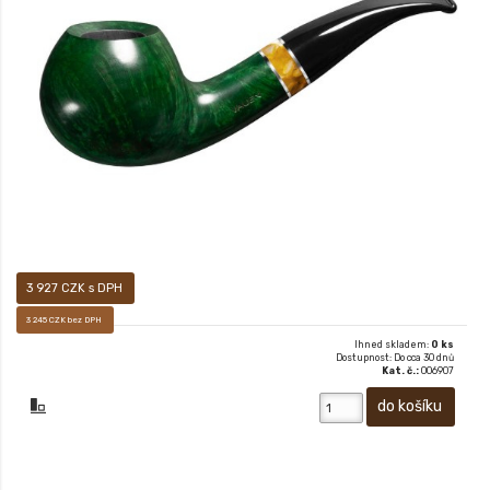
Prodej pouze osobám starších 18-ti let! Sametově matný, ručně voskovaný
povrch dýmky vám pak dává především pocítit, jak příjemné je mít ji v ruce.
3 927 CZK s DPH
3 245 CZK bez DPH
Ihned skladem:
0 ks
Dostupnost: Do cca 30 dnů
Kat. č.:
006907