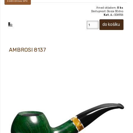
3 245 CZK bez DPH
Ihned skladem:
0 ks
Dostupnost: Do cca 30 dnů
Kat. č.:
006906
AMBROSI 8137
Prodej pouze osobám starších 18-ti let! Sametově matný, ručně voskovaný
povrch dýmky vám pak dává především pocítit, jak příjemné je mít ji v ruce.