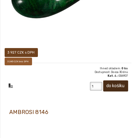
3 927 CZK s DPH
3 245 CZK bez DPH
Ihned skladem:
0 ks
Dostupnost: Do cca 30 dnů
Kat. č.:
006907
AMBROSI 8146