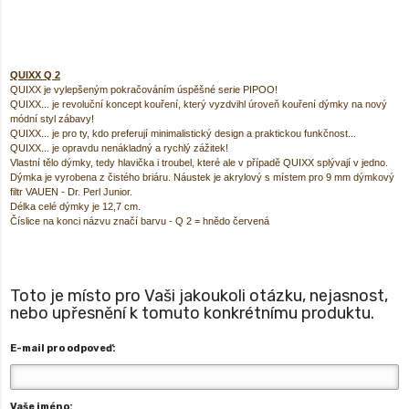
QUIXX Q 2
QUIXX je vylepšeným pokračováním úspěšné serie PIPOO!
QUIXX... je revoluční koncept kouření, který vyzdvihl úroveň kouření dýmky na nový
módní styl zábavy!
QUIXX
... je pro ty, kdo preferují minimalistický design a praktickou funkčnost...
QUIXX...
je opravdu nenákladný a rychlý zážitek!
Vlastní tělo dýmky, tedy hlavička i troubel, které ale v případě
QUIXX
splývají v jedno.
Dýmka je vyrobena z čistého briáru. Náustek je akrylový s místem pro 9 mm dýmkový
filtr VAUEN - Dr. Perl Junior.
Délka celé dýmky je 12,7 cm.
Číslice na konci názvu značí barvu - Q 2 = hnědo červená
Toto je místo pro Vaši jakoukoli otázku, nejasnost,
nebo upřesnění k tomuto konkrétnímu produktu.
E-mail pro odpoveď:
Vaše jméno: