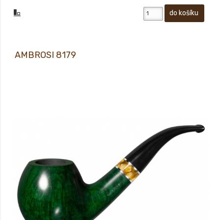
AMBROSI 8179
Prodej pouze osobám starších 18-ti let! Novinka jara 2020. Sametově matný,
ručně voskovaný povrch dýmky vám pak dává především pocítit, jak příjemné je
mít ji v ruce.