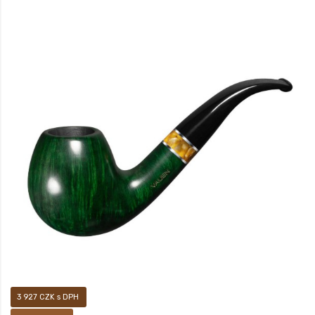
Prodej pouze osobám starších 18-ti let! Novinka jara 2020. Sametově matný,
ručně voskovaný povrch dýmky vám pak dává především pocítit, jak příjemné je
mít ji v ruce.
3 927 CZK s DPH