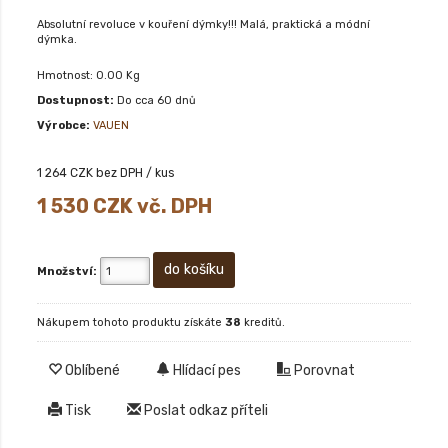
Absolutní revoluce v kouření dýmky!!! Malá, praktická a módní
dýmka.
Hmotnost: 0.00 Kg
Dostupnost:
Do cca 60 dnů
Výrobce:
VAUEN
1 264
CZK bez DPH / kus
1 530
CZK vč. DPH
Množství:
Nákupem tohoto produktu získáte
38
kreditů.
Oblíbené
Hlídací pes
Porovnat
Tisk
Poslat odkaz příteli