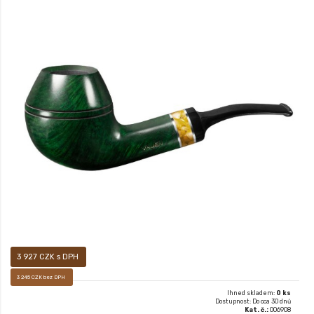
Prodej pouze osobám starších 18-ti let! Sametově matný, ručně voskovaný
povrch dýmky vám pak dává především pocítit, jak příjemné je mít ji v ruce.
3 927 CZK s DPH
3 245 CZK bez DPH
Ihned skladem:
0 ks
Dostupnost: Do cca 30 dnů
Kat. č.:
006908