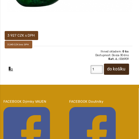
3 927 CZK s DPH
3 245 CZK bez DPH
Ihned skladem:
0 ks
Dostupnost: Do cca 30 dnů
Kat. č.:
006909
FACEBOOK Dýmky VAUEN
FACEBOOK Doutníky