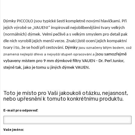
Dýmky PICCOLO jsou typické šesti kompletně novými hlavičkami. Při
jejich výrobě se „VAUENI“ inspirovali nejoblíbenějšími tvary velkých
(normálních) dýmek. Velmi pečlivě a s velkým smyslem pro detail pak
dle nich vyrobili jejich menší verze. Znalci jistě ocení jejich kompaktní
tvary i to, že se hodí při cestování.
Dýmky
jsou označeny bílým bodem, což
jsou samozřejmě
znamená nejlepší dřevo a nejvyšší stupeň opracování.a
vybaveny místem pro 9 mm dýmkové filtry VAUEN - Dr. Perl Junior,
stejně tak, jako je tomu u jiných dýmek VAUEN.
Toto je místo pro Vaši jakoukoli otázku, nejasnost,
nebo upřesnění k tomuto konkrétnímu produktu.
E-mail pro odpoveď:
Vaše jméno: