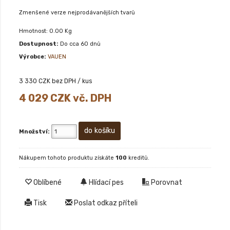
Zmenšené verze nejprodávanějších tvarů
Hmotnost: 0.00 Kg
Dostupnost:
Do cca 60 dnů
Výrobce:
VAUEN
3 330
CZK bez DPH / kus
4 029
CZK vč. DPH
Množství:
Nákupem tohoto produktu získáte
100
kreditů.
Oblíbené
Hlídací pes
Porovnat
Tisk
Poslat odkaz příteli