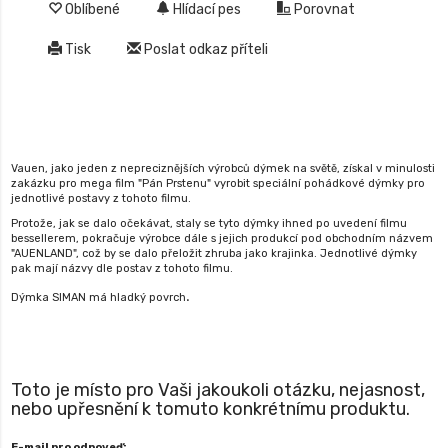
Oblíbené
Hlídací pes
Porovnat
Tisk
Poslat odkaz příteli
Vauen, jako jeden z nepreciznějších výrobců dýmek na světě, získal v minulosti
zakázku pro mega film "Pán Prstenu" vyrobit speciální pohádkové dýmky pro
jednotlivé postavy z tohoto filmu.
Protože, jak se dalo očekávat, staly se tyto dýmky ihned po uvedení filmu
bessellerem, pokračuje výrobce dále s jejich produkcí pod obchodním názvem
"AUENLAND", což by se dalo přeložit zhruba jako krajinka. Jednotlivé dýmky
pak mají názvy dle postav z tohoto filmu.
.
Dýmka SIMAN má hladký povrch
Toto je místo pro Vaši jakoukoli otázku, nejasnost,
nebo upřesnění k tomuto konkrétnímu produktu.
E-mail pro odpoveď: