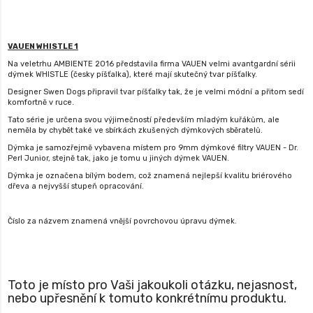
VAUEN WHISTLE 1
Na veletrhu AMBIENTE 2016 představila firma VAUEN velmi avantgardní sérii
dýmek WHISTLE (česky píšťalka), které mají skutečný tvar píšťalky.
Designer Swen Dogs připravil tvar píšťalky tak, že je velmi módní a přitom sedí
komfortně v ruce.
Tato série je určena svou výjimečností především mladým kuřákům, ale
neměla by chybět také ve sbírkách zkušených dýmkových sběratelů.
Dýmka je samozřejmě vybavena místem pro 9mm dýmkové filtry VAUEN - Dr.
Perl Junior, stejně tak, jako je tomu u jiných dýmek VAUEN.
Dýmka je označena bílým bodem, což znamená nejlepší kvalitu briérového
dřeva a nejvyšší stupeň opracování.
Číslo za názvem znamená vnější povrchovou úpravu dýmek.
Toto je místo pro Vaši jakoukoli otázku, nejasnost,
nebo upřesnění k tomuto konkrétnímu produktu.