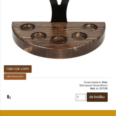
DŘEVĚNÝ PŮLKULATÝ STOJÁNEK NA 5 DÝMEK
1 550 CZK s DPH
1 281 CZK bez DPH
Ihned skladem:
0 ks
Dostupnost: Do cca 60 dnů
Kat. č.:
007038