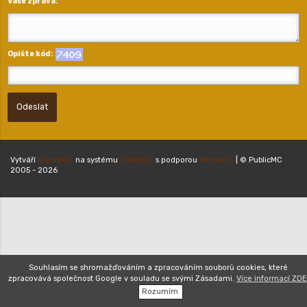
Váše zpráva:
Opište kód:
Odeslat
Vytváří
StudioMC
na systému
PublicMC
s podporou
MediaMC
| © PublicMC
2005 - 2026
Souhlasím se shromažďováním a zpracováním souborů cookies, které
zpracovává společnost Google v souladu se svými Zásadami.
Více informací ZDE
Rozumím