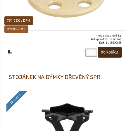
734 CZK s DPH
607 CZK bez DPH
Ihned skladem:
0 ks
Dostupnost: Do cca 60 dnů
Kat. č.:
08200655
STOJÁNEK NA DÝMKY DŘEVĚNÝ SPR
Novinka