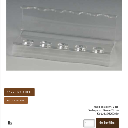
STOJAN NA DÝMKY AKRYLÁTOVÝ 552615
1 122 CZK s DPH
927 CZK bez DPH
Ihned skladem:
0 ks
Dostupnost: Do cca 60 dnů
Kat. č.:
08200656