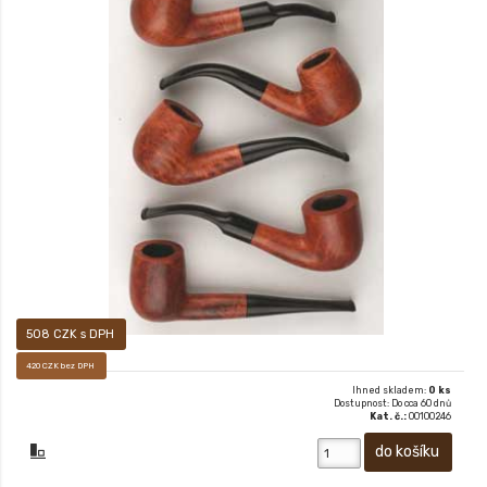
DÝMKA ARTUR 402046
508 CZK s DPH
420 CZK bez DPH
Ihned skladem:
0 ks
Dostupnost: Do cca 60 dnů
Kat. č.:
00100246