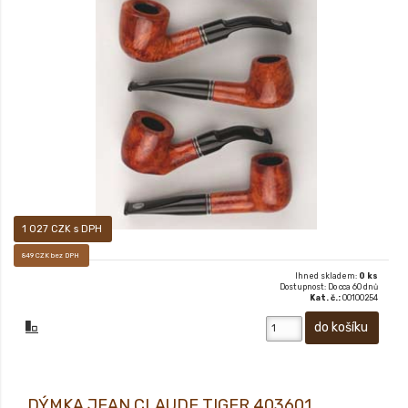
DÝMKA JEAN CLAUDE MAHAGONY
1 027 CZK s DPH
849 CZK bez DPH
Ihned skladem:
0 ks
Dostupnost: Do cca 60 dnů
Kat. č.:
00100254
DÝMKA JEAN CLAUDE TIGER 403601