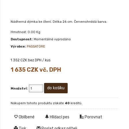
Nádherná dýmka ke čtení. Délka 26 cm. Červenohnědá barva.
Hmotnost: 0.00 Kg
Dostupnost:
Momentálně vyprodáno
Výrobce:
PASSATORE
1 352
CZK bez DPH / kus
1 635
CZK vč. DPH
Množství:
Nákupem tohoto produktu získáte
40
kreditů.
Oblíbené
Hlídací pes
Porovnat
Tisk
Poslat odkaz příteli