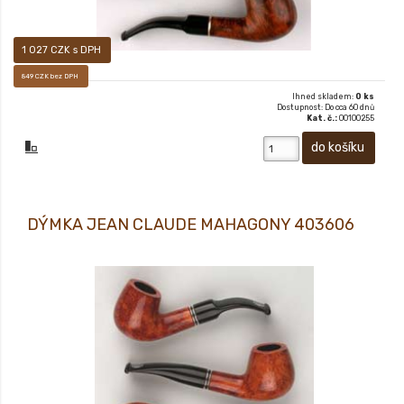
1 027 CZK s DPH
849 CZK bez DPH
Ihned skladem:
0 ks
Dostupnost: Do cca 60 dnů
Kat. č.:
00100255
DÝMKA JEAN CLAUDE MAHAGONY 403606