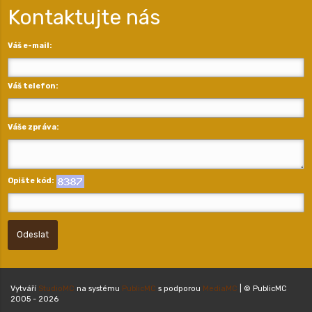
Kontaktujte nás
Váš e-mail:
Váš telefon:
Váše zpráva:
Opište kód:
Odeslat
Vytváří
StudioMC
na systému
PublicMC
s podporou
MediaMC
| © PublicMC
2005 - 2026