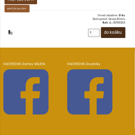
849 CZK bez DPH
Ihned skladem:
0 ks
Dostupnost: Do cca 60 dnů
Kat. č.:
00100253
FACEBOOK Dýmky VAUEN
FACEBOOK Doutníky