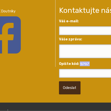
Kontaktujte ná
 Doutníky
Váš e-mail:
Váše zpráva:
Opište kód:
Odeslat