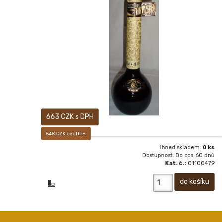
ABSINTH ARTISIA BLACK 0,5 L
663 CZK s DPH
548 CZK bez DPH
Ihned skladem:
0 ks
Dostupnost: Do cca 60 dnů
Kat. č.:
01100479