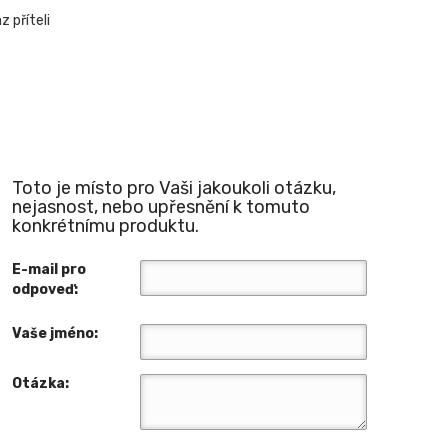
 příteli
Toto je místo pro Vaši jakoukoli otázku,
nejasnost, nebo upřesnění k tomuto
konkrétnímu produktu.
E-mail pro
odpoveď:
Vaše jméno:
Otázka: