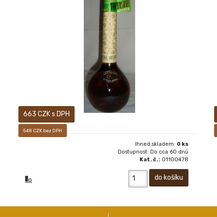
ABSINTH ARTISIA ORIGINAL 0,5 L
663 CZK s DPH
548 CZK bez DPH
Ihned skladem:
0 ks
Dostupnost: Do cca 60 dnů
Kat. č.:
01100478