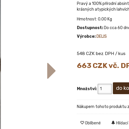
Pravý a 100% přírodní absint
krásných atypických lahvích
Hmotnost: 0.00 Kg
Dostupnost:
Do cca 60 dn
Výrobce:
DELIS
548
CZK bez DPH / kus
663
CZK vč. D
Množství:
Nákupem tohoto produktu 
Oblíbené
Hlídací