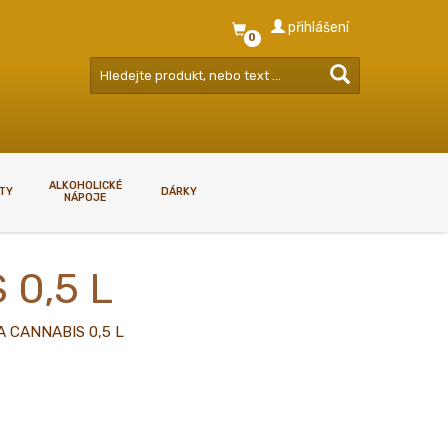
přihlášení
0
ALKOHOLICKÉ
RTY
DÁRKY
NÁPOJE
GDPR - ZÁSADY NAKLÁDÁNÍ S
 0,5 L
OSOBNÍMI ÚDAJI
GDPR - zásady nakládání s
A CANNABIS 0,5 L
osobními údaji