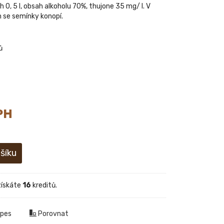
h 0, 5 l, obsah alkoholu 70%, thujone 35 mg/ l. V
 se semínky konopí.
ů
PH
získáte
16
kreditů.
 pes
Porovnat