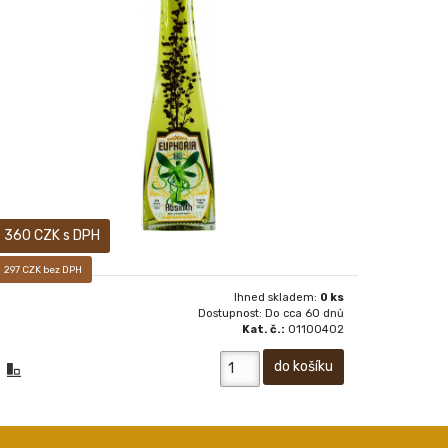
ABSINTH EUPHORIA 80 0,2 L
360 CZK s DPH
297 CZK bez DPH
Ihned skladem:
0 ks
Dostupnost: Do cca 60 dnů
Kat. č.:
01100402