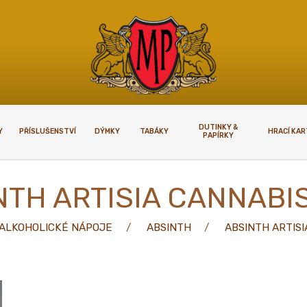
DUTINKY &
Y
PŘÍSLUŠENSTVÍ
DÝMKY
TABÁKY
HRACÍ KA
PAPÍRKY
KUPOVAT
VELKOOBCHODY
TH ARTISIA CANNABIS
upovat
Velkoobchody
ALKOHOLICKÉ NÁPOJE
ABSINTH
ABSINTH ARTISI
plnoletosti
í podmínky