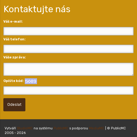
Kontaktujte nás
Váš e-mail:
Váš telefon:
Váše zpráva:
Opište kód:
Odeslat
Vytváří
StudioMC
na systému
PublicMC
s podporou
MediaMC
| © PublicMC
2005 - 2026