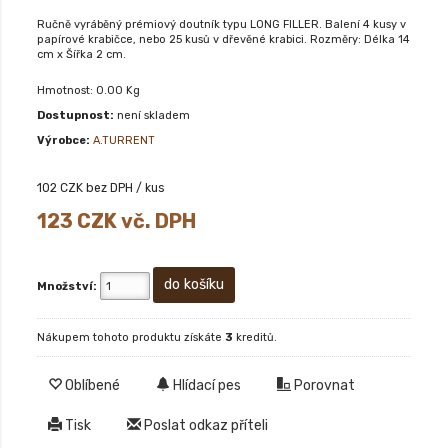
Ručně vyráběný prémiový doutník typu LONG FILLER. Balení 4 kusy v
papírové krabičce, nebo 25 kusů v dřevěné krabici. Rozměry: Délka 14
cm x Šířka 2 cm.
Hmotnost: 0.00 Kg
Dostupnost:
není skladem
Výrobce:
A.TURRENT
102
CZK bez DPH / kus
123
CZK vč. DPH
Množství:
Nákupem tohoto produktu získáte
3
kreditů.
Oblíbené
Hlídací pes
Porovnat
Tisk
Poslat odkaz příteli