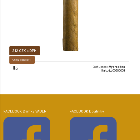
212 CZK s DPH
175 CZK bez DPH
Dostupnost:
Vyprodáno
Kat. č.:
00200008
FACEBOOK Dýmky VAUEN
FACEBOOK Doutníky