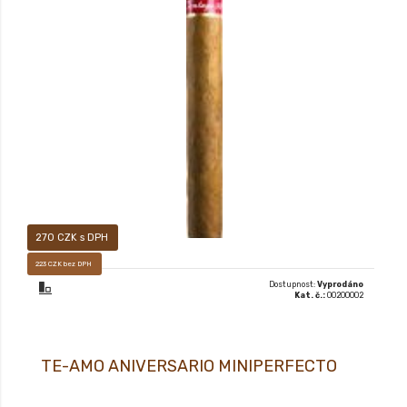
Premiový doutník typu LONG FILLER
270 CZK s DPH
223 CZK bez DPH
Dostupnost:
Vyprodáno
Kat. č.:
00200002
TE-AMO ANIVERSARIO MINIPERFECTO