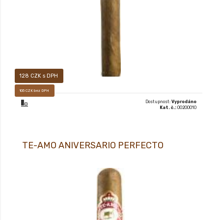
128 CZK s DPH
105 CZK bez DPH
Dostupnost:
Vyprodáno
Kat. č.:
00200010
TE-AMO ANIVERSARIO PERFECTO