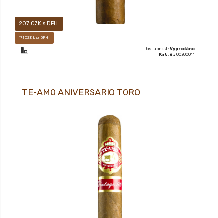
207 CZK s DPH
171 CZK bez DPH
Dostupnost:
Vyprodáno
Kat. č.:
00200011
TE-AMO ANIVERSARIO TORO
Premiový doutník typu LONG FILLER