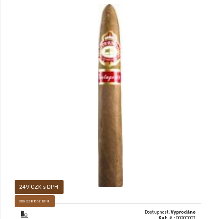
Premiový doutník typu LONG FILLER
249 CZK s DPH
206 CZK bez DPH
Dostupnost:
Vyprodáno
Kat. č.:
00200007