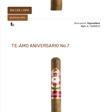
156 CZK s DPH
129 CZK bez DPH
Dostupnost:
Vyprodáno
Kat. č.:
00200012
TE-AMO ANIVERSARIO No.7
Ručně vyráběný prémiový doutník typu LONG FILLER.