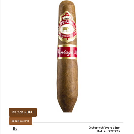
Prémiový doutník typu LONG FILLER
99 CZK s DPH
82 CZK bez DPH
Dostupnost:
Vyprodáno
Kat. č.:
00200013