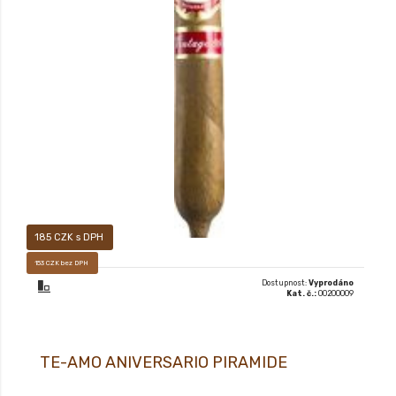
XX
185 CZK s DPH
153 CZK bez DPH
Dostupnost:
Vyprodáno
Kat. č.:
00200009
TE-AMO ANIVERSARIO PIRAMIDE