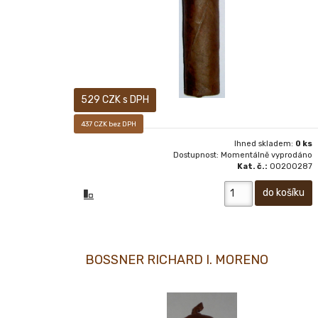
529 CZK s DPH
437 CZK bez DPH
Ihned skladem:
0 ks
Dostupnost: Momentálně vyprodáno
Kat. č.:
00200287
BOSSNER RICHARD I. MORENO