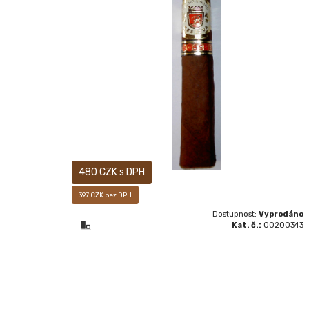
Prodej pouze osobám starších 18-ti let!
480 CZK s DPH
397 CZK bez DPH
Dostupnost:
Vyprodáno
Kat. č.:
00200343