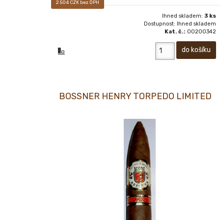
2 504 CZK bez DPH
Ihned skladem:
3 ks
Dostupnost: Ihned skladem
Kat. č.:
00200342
BOSSNER HENRY TORPEDO LIMITED
Luxusní prémiový doutník typu long filler