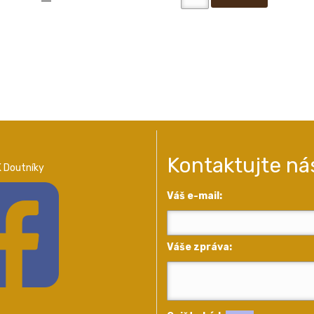
Kontaktujte ná
 Doutníky
Váš e-mail:
Váše zpráva: