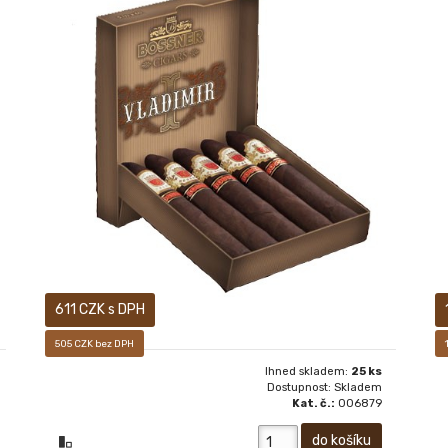
18+ Další z řady excelentních doutníků BOSSNER,
série MONARCH. Tvar Campana, délka 14 cm, průměr
2,38 cm. Silné lahodné chuti.
611 CZK s DPH
505 CZK bez DPH
Ihned skladem:
25 ks
Dostupnost: Skladem
Kat. č.:
006879