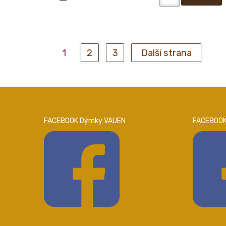
1
2
3
Další strana
FACEBOOK Dýmky VAUEN
FACEBOOK