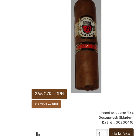
RICHARD i. MORENO
265 CZK s DPH
219 CZK bez DPH
Ihned skladem:
1 ks
Dostupnost: Skladem
Kat. č.:
00200410