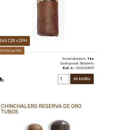
265 CZK s DPH
219 CZK bez DPH
Ihned skladem:
1 ks
Dostupnost: Skladem
Kat. č.:
00200409
CHINCHALERO RESERVA DE ORO
TUBOS