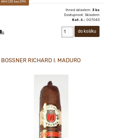
1 484 CZK bez DPH
Ihned skladem:
3 ks
Dostupnost: Skladem
Kat. č.:
007043
BOSSNER RICHARD I. MADURO
RICHARD I. MADURO