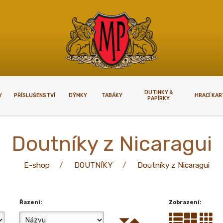
DUTINKY &
Y
PŘÍSLUŠENSTVÍ
DÝMKY
TABÁKY
HRACÍ KA
PAPÍRKY
KUPOVAT
VELKOOBCHODY
Doutníky z Nicaragui
upovat
Velkoobchody
E-shop
DOUTNÍKY
Doutníky z Nicaragui
plnoletosti
í podmínky
Řazení:
Zobrazení: