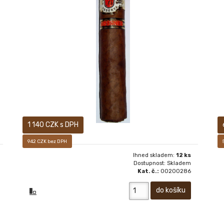
18+ Luxusní prémiový doutník typu long filler
1 140 CZK s DPH
942 CZK bez DPH
Ihned skladem:
12 ks
Dostupnost: Skladem
Kat. č.:
00200286