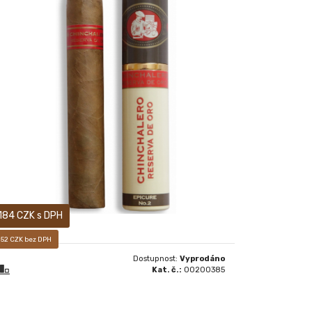
Prodej pouze osobám starších 18-ti let!
184 CZK s DPH
152 CZK bez DPH
Dostupnost:
Vyprodáno
Kat. č.:
00200385