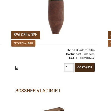
396 CZK s DPH
327 CZK bez DPH
Ihned skladem:
3 ks
Dostupnost: Skladem
Kat. č.:
00200752
BOSSNER VLADIMIR I.