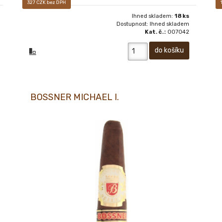
327 CZK bez DPH
Ihned skladem:
18 ks
Dostupnost: Ihned skladem
Kat. č.:
007042
BOSSNER MICHAEL I.
18+ Prodej pouze osobám starších 18-ti let!
BOSSNER MICHAEL