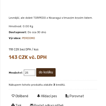
Levnější, ale dobré TORPEDO z Nicaragui s tmavým krycím listem.
Hmotnost: 0.00 Kg
Dostupnost:
Do cca 30 dnů
Výrobce:
PERDOMO
118
CZK bez DPH / kus
143
CZK vč. DPH
Množství:
Nákupem tohoto produktu získáte
3
kreditů.
Oblíbené
Hlídací pes
Porovnat
Tisk
Poslat odkaz příteli