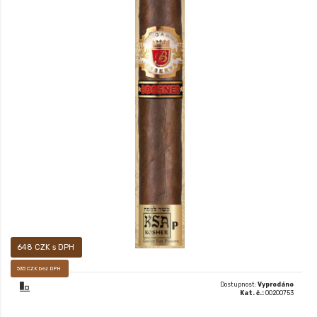
Prodej pouze osobám starších 18-ti let! BARON INDIVIDUAL KOSHER
648 CZK s DPH
535 CZK bez DPH
Dostupnost:
Vyprodáno
Kat. č.:
00200753