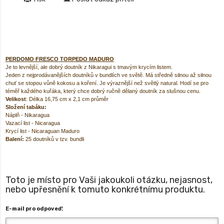
PERDOMO FRESCO TORPEDO MADURO
Je to levnější, ale dobrý doutník z Nikaragui s tmavým krycím listem.
Jeden z nejprodávanějších doutníků v bundlích ve světě. Má středně silnou až silnou
chuť se stopou vůně kokosu a koření. Je výraznější než světlý natural. Hodí se pro
téměř každého kuřáka, který chce dobrý ručně dělaný doutník za slušnou cenu.
Velikost
: Délka 16,75 cm x 2,1 cm průměr
Složení tabáku:
Náplň - Nikaragua
Vazací list - Nicaragua
Krycí list - Nicaraguan Maduro
Balení:
25 doutníků v tzv. bundli
Toto je místo pro Vaši jakoukoli otázku, nejasnost,
nebo upřesnění k tomuto konkrétnímu produktu.
E-mail pro odpoveď: