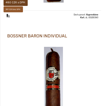
480 CZK s DPH
397 CZK bez DPH
Dostupnost:
Vyprodáno
Kat. č.:
00200343
BOSSNER BARON INDIVIDUAL
18+ Luxusní prémiový doutník typu long filler