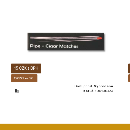
DOUTNÍKOVÉ + DÝMKOVÉ
15 CZK s DPH
13 CZK bez DPH
Dostupnost:
Vyprodáno
Kat. č.:
00100433