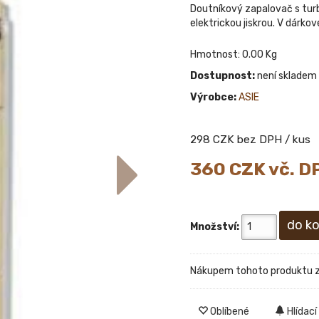
Doutníkový zapalovač s turb
elektrickou jiskrou. V dárko
Hmotnost: 0.00 Kg
Dostupnost:
není skladem
Výrobce:
ASIE
298
CZK bez DPH / kus
360
CZK vč. D
Množství:
Nákupem tohoto produktu 
Oblíbené
Hlídací