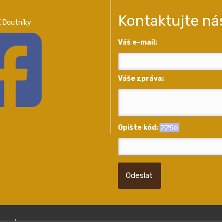
Kontaktujte ná
 Doutníky
Váš e-mail:
Váše zpráva:
Opište kód:
Odeslat