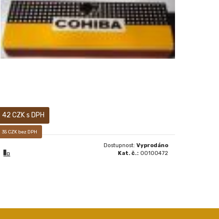
ZÁPALKY COHIBA
42 CZK s DPH
35 CZK bez DPH
Dostupnost:
Vyprodáno
Kat. č.:
00100472