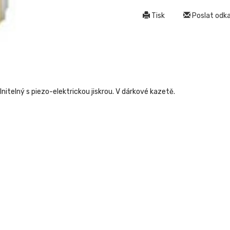
Tisk
Poslat odkaz
itelný s piezo-elektrickou jiskrou. V dárkové kazetě.