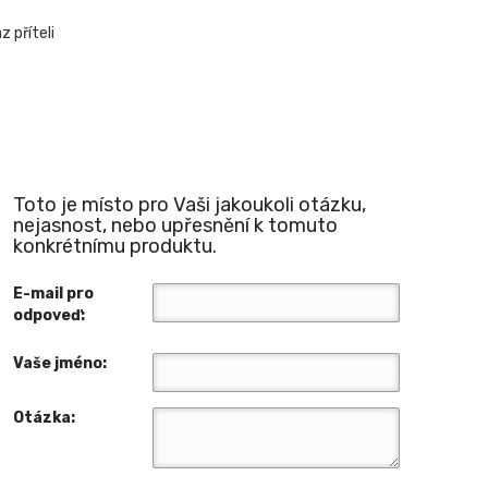
 příteli
Toto je místo pro Vaši jakoukoli otázku,
nejasnost, nebo upřesnění k tomuto
konkrétnímu produktu.
E-mail pro
odpoveď:
Vaše jméno:
Otázka: