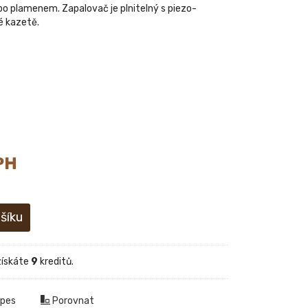
o plamenem. Zapalovač je plnitelný s piezo-
vé kazetě.
PH
získáte
9
kreditů.
 pes
Porovnat