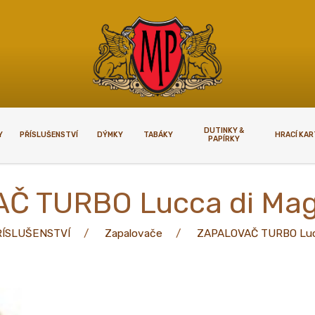
DUTINKY &
Y
PŘÍSLUŠENSTVÍ
DÝMKY
TABÁKY
HRACÍ KA
PAPÍRKY
KUPOVAT
VELKOOBCHODY
Č TURBO Lucca di Mag
upovat
Velkoobchody
ŘÍSLUŠENSTVÍ
Zapalovače
ZAPALOVAČ TURBO Lucc
plnoletosti
í podmínky