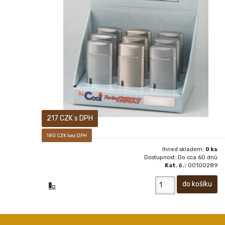
Piezo-elektrický turbo zapalovač
217 CZK s DPH
180 CZK bez DPH
Ihned skladem:
0 ks
Dostupnost: Do cca 60 dnů
Kat. č.:
00100289