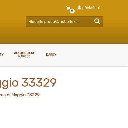
přihlášení
0
ALKOHOLICKÉ
RTY
DÁRKY
NÁPOJE
GDPR - ZÁSADY NAKLÁDÁNÍ S
gio 33329
OSOBNÍMI ÚDAJI
GDPR - zásady nakládání s
a di Maggio 33329
osobními údaji