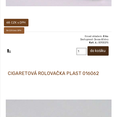
68 CZK s DPH
56 CZK bez DPH
Ihned skladem:
0 ks
Dostupnost: Do cca 60 dnů
Kat. č.:
00100215
CIGARETOVÁ ROLOVAČKA PLAST 016062