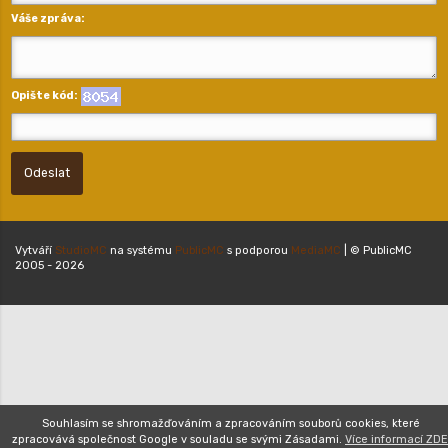
Váše zpráva:
Opište kód:
Odeslat
Vytváří
StudioMC
na systému
PublicMC
s podporou
MediaMC
| © PublicMC
2005 - 2026
Souhlasím se shromažďováním a zpracováním souborů cookies, které
zpracovává společnost Google v souladu se svými Zásadami.
Více informací ZDE