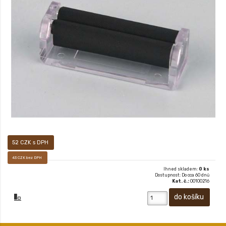
XX
52 CZK s DPH
43 CZK bez DPH
Ihned skladem:
0 ks
Dostupnost: Do cca 60 dnů
Kat. č.:
00100216