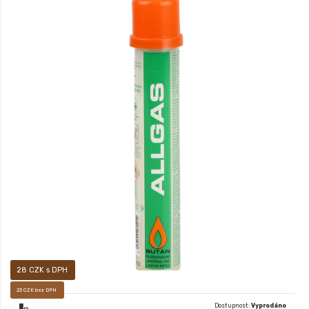
PLYN DO ZAPALOVAČŮ 65 ml
28 CZK s DPH
23 CZK bez DPH
Dostupnost:
Vyprodáno