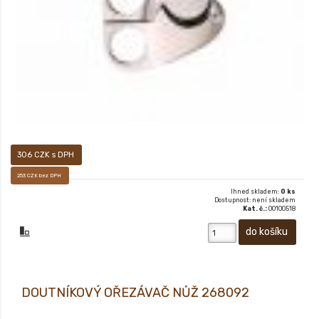
306 CZK s DPH
253 CZK bez DPH
Ihned skladem:
0 ks
Dostupnost: není skladem
Kat. č.:
00100518
DOUTNÍKOVÝ OŘEZÁVAČ NŮŽ 268092