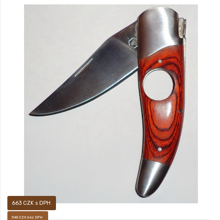
Ořezávač doutníků
663 CZK s DPH
548 CZK bez DPH