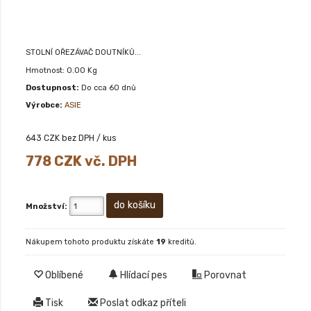
STOLNÍ OŘEZÁVAČ DOUTNÍKŮ...
Hmotnost: 0.00 Kg
Dostupnost:
Do cca 60 dnů
Výrobce:
ASIE
643
CZK bez DPH / kus
778
CZK vč. DPH
Množství:
Nákupem tohoto produktu získáte
19
kreditů.
Oblíbené
Hlídací pes
Porovnat
Tisk
Poslat odkaz příteli