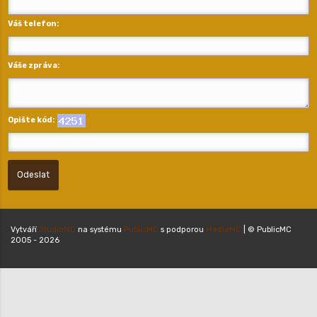
Váš telefon:
Váše zpráva:
Opište kód:
Odeslat
Vytváří
StudioMC
na systému
PublicMC
s podporou
MediaMC
| © PublicMC
2005 - 2026