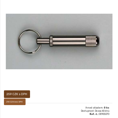
Xx
259 CZK s DPH
214 CZK bez DPH
Ihned skladem:
0 ks
Dostupnost: Do cca 60 dnů
Kat. č.:
00100270