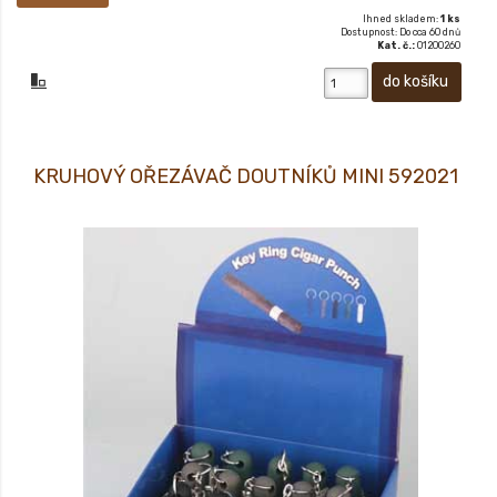
Ihned skladem:
1 ks
Dostupnost: Do cca 60 dnů
Kat. č.:
01200260
KRUHOVÝ OŘEZÁVAČ DOUTNÍKŮ MINI 592021
KRUHOVÝ OŘEZÁVAČ DOUTNÍKŮ MINI