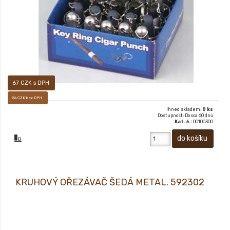
67 CZK s DPH
56 CZK bez DPH
Ihned skladem:
0 ks
Dostupnost: Do cca 60 dnů
Kat. č.:
00100300
KRUHOVÝ OŘEZÁVAČ ŠEDÁ METAL. 592302