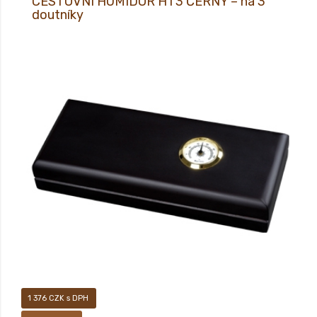
CESTOVNÍ HUMIDOR HT3 ČERNÝ – na 3
doutníky
Cestovní humidor na 3 doutníky.
1 376 CZK s DPH