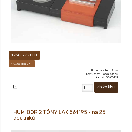
1 734 CZK s DPH
1 433 CZK bez DPH
Ihned skladem:
0 ks
Dostupnost: Do cca 60 dnů
Kat. č.:
00400449
HUMIDOR 2 TÓNY LAK 561195 - na 25
doutníků