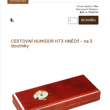
1 137 CZK bez DPH
Ihned skladem:
1 ks
Dostupnost: Skladem
Kat. č.:
00400143
CESTOVNÍ HUMIDOR HT3 HNĚDÝ – na 3
doutníky
XX