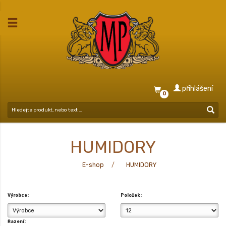
přihlášení
0
HUMIDORY
E-shop
HUMIDORY
Výrobce:
Položek:
Řazení: