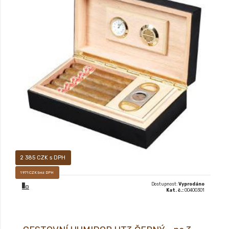
CESTOVNÍ HUMIDOR HT 10
2 385 CZK s DPH
1 971 CZK bez DPH
Dostupnost:
Vyprodáno
Kat. č.:
00400301