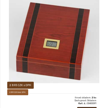
XX
2 893 CZK s DPH
2 391 CZK bez DPH
Ihned skladem:
2 ks
Dostupnost: Skladem
Kat. č.:
00400091