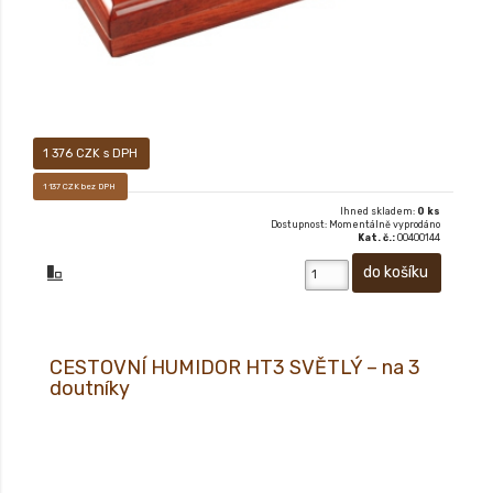
1 376 CZK s DPH
1 137 CZK bez DPH
Ihned skladem:
0 ks
Dostupnost: Momentálně vyprodáno
Kat. č.:
00400144
CESTOVNÍ HUMIDOR HT3 SVĚTLÝ – na 3
doutníky