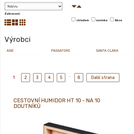
Zobrazení:
skladem
novinka
Akce
Výrobci
ASIE
PASSATORE
SANTA CLARA
...
1
2
3
4
5
8
Další strana
CESTOVNÍ HUMIDOR HT 10 - NA 10
DOUTNÍKŮ