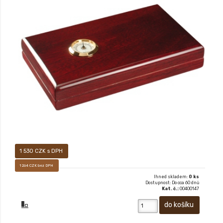
XX
1 530 CZK s DPH
1 264 CZK bez DPH
Ihned skladem:
0 ks
Dostupnost: Do cca 60 dnů
Kat. č.:
00400147