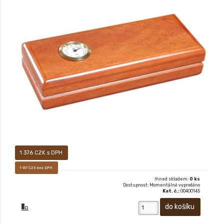
XX
1 376 CZK s DPH
1 137 CZK bez DPH
Ihned skladem:
0 ks
Dostupnost: Momentálně vyprodáno
Kat. č.:
00400145