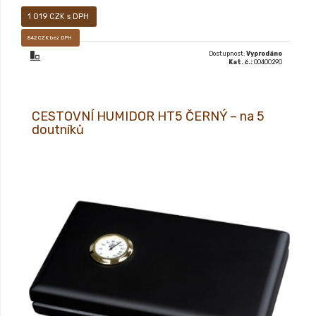
1 019 CZK s DPH
842 CZK bez DPH
Dostupnost:
Vyprodáno
Kat. č.:
00400290
CESTOVNÍ HUMIDOR HT5 ČERNÝ – na 5
doutníků
CESTOVNÍ HUMIDOR HT5 – na 5 doutníků.