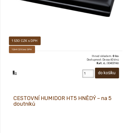
1 530 CZK s DPH
1 264 CZK bez DPH
Ihned skladem:
0 ks
Dostupnost: Do cca 60 dnů
Kat. č.:
00400146
CESTOVNÍ HUMIDOR HT5 HNĚDÝ – na 5
doutníků