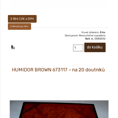
3 386 CZK s DPH
2 799 CZK bez DPH
Ihned skladem:
0 ks
Dostupnost: Momentálně vyprodáno
Kat. č.:
00400632
HUMIDOR BROWN 673117 – na 20 doutníků