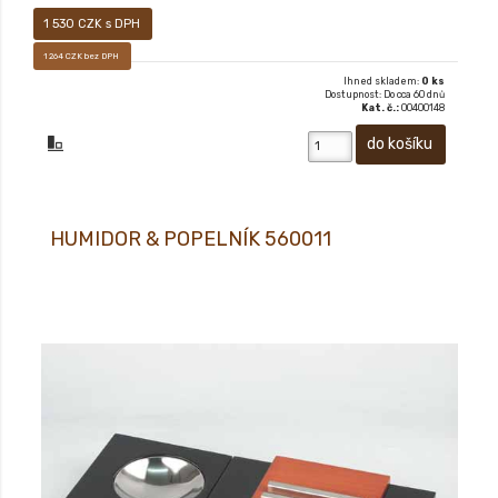
1 530 CZK s DPH
1 264 CZK bez DPH
Ihned skladem:
0 ks
Dostupnost: Do cca 60 dnů
Kat. č.:
00400148
HUMIDOR & POPELNÍK 560011
HUMIDOR & POPELNÍK 560011