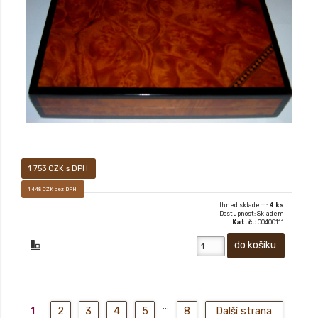
XX
1 753 CZK s DPH
1 448 CZK bez DPH
Ihned skladem:
4 ks
Dostupnost: Skladem
Kat. č.:
00400111
...
1
2
3
4
5
8
Další strana