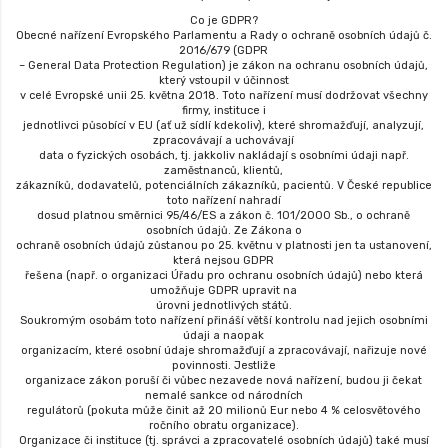
Co je GDPR?
Obecné nařízení Evropského Parlamentu a Rady o ochraně osobních údajů č.
2016/679 (GDPR
– General Data Protection Regulation) je zákon na ochranu osobních údajů,
který vstoupil v účinnost
v celé Evropské unii 25. května 2018. Toto nařízení musí dodržovat všechny
firmy, instituce i
jednotlivci působící v EU (ať už sídlí kdekoliv), které shromažďují, analyzují,
zpracovávají a uchovávají
data o fyzických osobách, tj. jakkoliv nakládají s osobními údaji např.
zaměstnanců, klientů,
zákazníků, dodavatelů, potenciálních zákazníků, pacientů. V České republice
toto nařízení nahradí
dosud platnou směrnici 95/46/ES a zákon č. 101/2000 Sb., o ochraně
osobních údajů. Ze Zákona o
ochraně osobních údajů zůstanou po 25. květnu v platnosti jen ta ustanovení,
která nejsou GDPR
řešena (např. o organizaci Úřadu pro ochranu osobních údajů) nebo která
umožňuje GDPR upravit na
úrovni jednotlivých států.
Soukromým osobám toto nařízení přináší větší kontrolu nad jejich osobními
údaji a naopak
organizacím, které osobní údaje shromažďují a zpracovávají, nařizuje nové
povinnosti. Jestliže
organizace zákon poruší či vůbec nezavede nová nařízení, budou ji čekat
nemalé sankce od národních
regulátorů (pokuta může činit až 20 milionů Eur nebo 4 % celosvětového
ročního obratu organizace).
Organizace či instituce (tj. správci a zpracovatelé osobních údajů) také musí