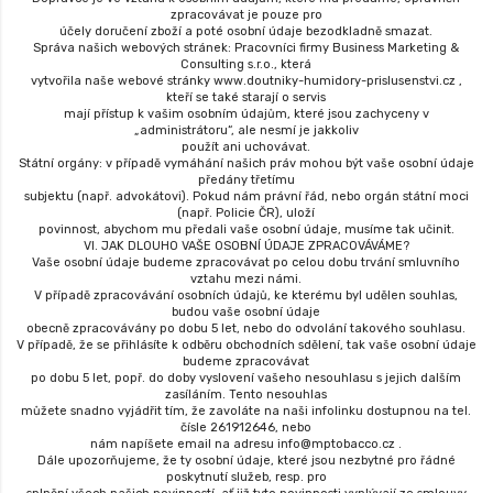
zpracovávat je pouze pro
účely doručení zboží a poté osobní údaje bezodkladně smazat.
Správa našich webových stránek: Pracovníci firmy Business Marketing &
Consulting s.r.o., která
vytvořila naše webové stránky www.doutniky-humidory-prislusenstvi.cz ,
kteří se také starají o servis
mají přístup k vašim osobním údajům, které jsou zachyceny v
„administrátoru“, ale nesmí je jakkoliv
použít ani uchovávat.
Státní orgány: v případě vymáhání našich práv mohou být vaše osobní údaje
předány třetímu
subjektu (např. advokátovi). Pokud nám právní řád, nebo orgán státní moci
(např. Policie ČR), uloží
povinnost, abychom mu předali vaše osobní údaje, musíme tak učinit.
VI. JAK DLOUHO VAŠE OSOBNÍ ÚDAJE ZPRACOVÁVÁME?
Vaše osobní údaje budeme zpracovávat po celou dobu trvání smluvního
vztahu mezi námi.
V případě zpracovávání osobních údajů, ke kterému byl udělen souhlas,
budou vaše osobní údaje
obecně zpracovávány po dobu 5 let, nebo do odvolání takového souhlasu.
V případě, že se přihlásíte k odběru obchodních sdělení, tak vaše osobní údaje
budeme zpracovávat
po dobu 5 let, popř. do doby vyslovení vašeho nesouhlasu s jejich dalším
zasíláním. Tento nesouhlas
můžete snadno vyjádřit tím, že zavoláte na naši infolinku dostupnou na tel.
čísle 261912646, nebo
nám napíšete email na adresu info@mptobacco.cz .
Dále upozorňujeme, že ty osobní údaje, které jsou nezbytné pro řádné
poskytnutí služeb, resp. pro