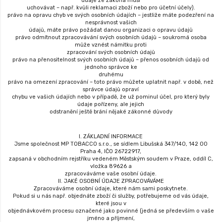
údaje ze zákona musí
uchovávat – např. kvůli reklamaci zboží nebo pro účetní účely).
právo na opravu chyb ve svých osobních údajích – jestliže máte podezření na
nesprávnost vašich
údajů, máte právo požádat danou organizaci o opravu údajů
právo odmítnout zpracovávání svých osobních údajů – soukromá osoba
může vznést námitku proti
zpracování svých osobních údajů
právo na přenositelnost svých osobních údajů – přenos osobních údajů od
jednoho správce ke
druhému
právo na omezení zpracování – toto právo můžete uplatnit např. v době, než
správce údajů opraví
chybu ve vašich údajích nebo v případě, že už pominul účel, pro který byly
údaje pořízeny, ale jejich
odstranění ještě brání nějaké zákonné důvody
I. ZÁKLADNÍ INFORMACE
Jsme společnost MP TOBACCO s.r.o., se sídlem Libušská 347/140, 142 00
Praha 4, IČO 26722917,
zapsaná v obchodním rejstříku vedeném Městským soudem v Praze, oddíl C,
vložka 89626 a
zpracováváme vaše osobní údaje.
II. JAKÉ OSOBNÍ ÚDAJE ZPRACOVÁVÁME
Zpracováváme osobní údaje, které nám sami poskytnete.
Pokud si u nás např. objednáte zboží či služby, potřebujeme od vás údaje,
které jsou v
objednávkovém procesu označené jako povinné (jedná se především o vaše
jméno a příjmení,