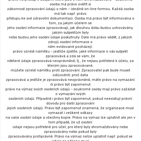
osoba má právo ověřit si
zákonnost zpracování údajů o něm – ideálně on-line formou. Každá osoba
má tak např. právo
přístupu ke své zdravotní dokumentaci. Osoba má právo být informována o
tom, za jakým účelem se
jeho osobní informace zpracovávají, jak dlouhou dobu budou uchovávány,
jakým subjektům byly
nebo budou jeho osobní údaje poskytnuty. Dále má právo vědět, z jakých
zdrojů osobní informace o
něm evidované pocházejí.
právo vznést námitku – jestliže zjistíte, jaké informace o vás subjekt
zpracovává a zdá se vám, že
některé údaje zpracovává neoprávněně, tj., že nejsou potřebné k účelu, za
kterým jsou zpracovávané,
můžete vznést námitku proti zpracování. Zpracovatel pak bude muset
odůvodnit, proč data
zpracovává a jestliže je zpracovává neoprávněně, máte právo na vymazání
či právo být zapomenut
právo na výmaz svých osobních údajů – soukromé osoby mají právo zažádat
o vymazání svých
osobních údajů. Případně i právo být zapomenut, pokud neexistují právní
důvody pro další zpracování
jejich osobních údajů. Právo být zapomenut znamená, že organizace musí
vymazat i veškeré odkazy
na vaše osobní údaje a všechny kopie. Právo na výmaz lze uplatnit ale jen v
tom případě, že už osobní
údaje nejsou potřebné pro účel, pro který byly shromažďovány nebo
zpracovávány nebo pokud byly
zpracovávány protiprávně. Právo na výmaz nelze uplatnit např. pokud se