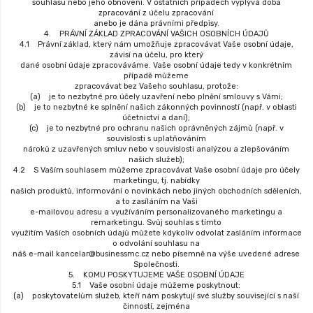
souhlasu nebo jeho obnovení. V ostatních případech vyplývá doba
zpracování z účelu zpracování
anebo je dána právními předpisy.
4. PRÁVNÍ ZÁKLAD ZPRACOVÁNÍ VAŠICH OSOBNÍCH ÚDAJŮ
4.1 Právní základ, který nám umožňuje zpracovávat Vaše osobní údaje,
závisí na účelu, pro který
dané osobní údaje zpracováváme. Vaše osobní údaje tedy v konkrétním
případě můžeme
zpracovávat bez Vašeho souhlasu, protože:
(a) je to nezbytné pro účely uzavření nebo plnění smlouvy s Vámi;
(b) je to nezbytné ke splnění našich zákonných povinností (např. v oblasti
účetnictví a daní);
(c) je to nezbytné pro ochranu našich oprávněných zájmů (např. v
souvislosti s uplatňováním
nároků z uzavřených smluv nebo v souvislosti analýzou a zlepšováním
našich služeb);
4.2 S Vaším souhlasem můžeme zpracovávat Vaše osobní údaje pro účely
marketingu, tj. nabídky
našich produktů, informování o novinkách nebo jiných obchodních sděleních,
a to zasíláním na Vaši
e-mailovou adresu a využíváním personalizovaného marketingu a
remarketingu. Svůj souhlas s tímto
využitím Vaších osobních údajů můžete kdykoliv odvolat zasláním informace
o odvolání souhlasu na
náš e-mail kancelar@businessmc.cz nebo písemně na výše uvedené adrese
Společnosti.
5. KOMU POSKYTUJEME VAŠE OSOBNÍ ÚDAJE
5.1 Vaše osobní údaje můžeme poskytnout:
(a) poskytovatelům služeb, kteří nám poskytují své služby související s naší
činností, zejména