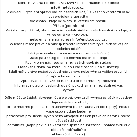
kontaktovat na tel. čísle 261912646 nebo emailem na adrese
info@mptobacco.cz .
Z důvodu urychlení opravy vašich osobních údajů a vašeho komfortu však
doporučujeme upravit si
své osobní údaje ve svém uživatelském profilu.
Přístup (portabilita)
Můžete nás požádat, abychom vám zaslali přehled vašich osobních údajů, a
to na tel. čísle 261912646
nebo emailem na adrese info@mptobacco.cz .
Současně máte právo na přístup k těmto informacím týkajících se vašich
osobních údajů:
Jaké jsou účely zpracování vašich osobních údajů
Jaké jsou kategorie dotčených osobních údajů
Kdo, kromě nás, jsou příjemci vašich osobních údajů
Plánovaná doba, po kterou budou vaše osobní údaje uloženy
Zdali máte právo požadovat od nás opravu nebo výmaz vašich osobních
údajů nebo omezení jejich
zpracování nebo vznést námitku proti tomuto zpracování
Informace o zdroji osobních údajů, pokud jsme je nezískali od vás
Výmaz
Dále můžete žádat, abychom údaje o vás vymazali (výmaz se však nedotkne
údajů na dokumentech,
které musíme podle zákona uchovávat (např. faktury či dobropisy). Pokud
vaše osobní údaje budeme
potřebovat pro určení, výkon nebo obhajobu našich právních nároků, může
být vaše žádost
odmítnuta (např. pokud za vámi evidujeme neuhrazenou pohledávku či v
případě probíhajícího
reklamačního řízení).