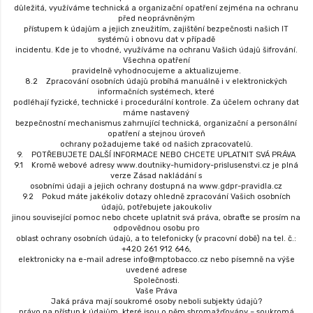
důležitá, využíváme technická a organizační opatření zejména na ochranu
před neoprávněným
přístupem k údajům a jejich zneužitím, zajištění bezpečnosti našich IT
systémů i obnovu dat v případě
incidentu. Kde je to vhodné, využíváme na ochranu Vašich údajů šifrování.
Všechna opatření
pravidelně vyhodnocujeme a aktualizujeme.
8.2 Zpracování osobních údajů probíhá manuálně i v elektronických
informačních systémech, které
podléhají fyzické, technické i procedurální kontrole. Za účelem ochrany dat
máme nastavený
bezpečnostní mechanismus zahrnující technická, organizační a personální
opatření a stejnou úroveň
ochrany požadujeme také od našich zpracovatelů.
9. POTŘEBUJETE DALŠÍ INFORMACE NEBO CHCETE UPLATNIT SVÁ PRÁVA
9.1 Kromě webové adresy www.doutniky-humidory-prislusenstvi.cz je plná
verze Zásad nakládání s
osobními údaji a jejich ochrany dostupná na www.gdpr-pravidla.cz
9.2 Pokud máte jakékoliv dotazy ohledně zpracování Vašich osobních
údajů, potřebujete jakoukoliv
jinou související pomoc nebo chcete uplatnit svá práva, obraťte se prosím na
odpovědnou osobu pro
oblast ochrany osobních údajů, a to telefonicky (v pracovní době) na tel. č.:
+420 261 912 646,
elektronicky na e-mail adrese info@mptobacco.cz nebo písemně na výše
uvedené adrese
Společnosti.
Vaše Práva
Jaká práva mají soukromé osoby neboli subjekty údajů?
právo na přístup k údajům, které jsou o něm shromažďovány – soukromá