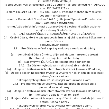
25. května 2018 vztahuje
na zpracování Vašich osobních údajů ze strany naší společnosti MP TOBACCO
s.r.o., IČO 26722917, se
sídlem Libušská 347/140, 142 00, Praha 4, zapsané v obchodním rejstříku
vedeném u Městského
soudu v Praze oddíl C, vložka 89626 (dále jako "Společnost" nebo také
„my“), Vám níže poskytujeme
shrnutí základních informací o zpracovávání a ochraně Vašich osobních
údajů ze strany Společnosti.
2. JAKÉ OSOBNÍ ÚDAJE ZPRACOVÁVÁME A JAK JE ZÍSKÁVÁME
2.1 Osobní údaje, které o Vás zpracováváme a jejichž rozsah se liší zejména
podle účelu a
poskytovaných služeb:
2.1.1 Pro účely uzavření a správy smlouvy a realizaci dodávky
(a) Identifikační údaje (jméno, příjmení, datum narození, adresa)
(b) Kontaktní údaje (e-mail, tel. číslo)
(c) Název firmy, IČO/DIČ, sídlo (pokud jste podnikatel).
2.1.2 Za účelem vylepšování našich služeb a nabídky
(a) Údaje o návštěvě našich internetových stránek (cookies, IP adresa)
(b) Údaje o Vašich nákupních zvycích a využívání našich služeb, jako např.
datum / cena a název
nakoupených výrobků, vč. související komunikace s Vámi.
2.1.3 Pro marketingové účely vč. zasílání obchodních sdělení a
personalizace reklamy
(a) Údaje o návštěvě našich internetových stránek (cookies, IP adresa)
(b) Kontaktní údaje (e-mail, tel. číslo)
(c) Údaje o Vašich nákupních zvycích a využívání našich služeb, jako např.
datum / cena a název
nakoupených výrobků, vč. související komunikace s Vámi.