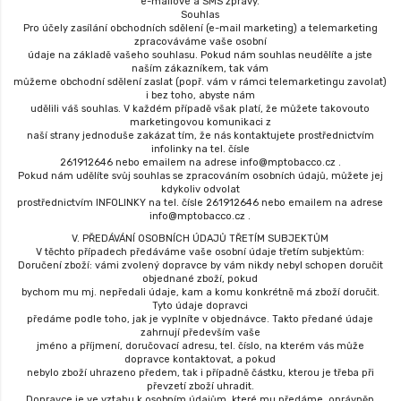
e-mailové a SMS zprávy.
Souhlas
Pro účely zasílání obchodních sdělení (e-mail marketing) a telemarketing
zpracováváme vaše osobní
údaje na základě vašeho souhlasu. Pokud nám souhlas neudělíte a jste
naším zákazníkem, tak vám
můžeme obchodní sdělení zaslat (popř. vám v rámci telemarketingu zavolat)
i bez toho, abyste nám
udělili váš souhlas. V každém případě však platí, že můžete takovouto
marketingovou komunikaci z
naší strany jednoduše zakázat tím, že nás kontaktujete prostřednictvím
infolinky na tel. čísle
261912646 nebo emailem na adrese info@mptobacco.cz .
Pokud nám udělíte svůj souhlas se zpracováním osobních údajů, můžete jej
kdykoliv odvolat
prostřednictvím INFOLINKY na tel. čísle 261912646 nebo emailem na adrese
info@mptobacco.cz .
V. PŘEDÁVÁNÍ OSOBNÍCH ÚDAJŮ TŘETÍM SUBJEKTŮM
V těchto případech předáváme vaše osobní údaje třetím subjektům:
Doručení zboží: vámi zvolený dopravce by vám nikdy nebyl schopen doručit
objednané zboží, pokud
bychom mu mj. nepředali údaje, kam a komu konkrétně má zboží doručit.
Tyto údaje dopravci
předáme podle toho, jak je vyplníte v objednávce. Takto předané údaje
zahrnují především vaše
jméno a příjmení, doručovací adresu, tel. číslo, na kterém vás může
dopravce kontaktovat, a pokud
nebylo zboží uhrazeno předem, tak i případně částku, kterou je třeba při
převzetí zboží uhradit.
Dopravce je ve vztahu k osobním údajům, které mu předáme, oprávněn