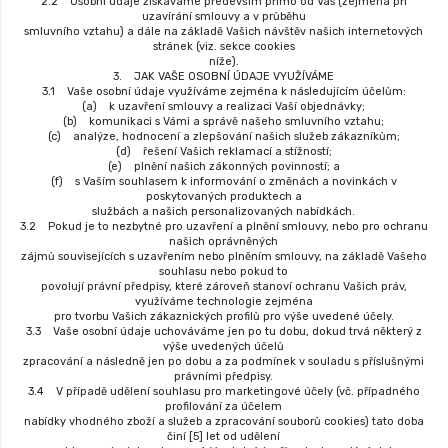
2.2 Osobní údaje získáváme především přímo od Vás (zejména při
uzavírání smlouvy a v průběhu
smluvního vztahu) a dále na základě Vašich návštěv našich internetových
stránek (viz. sekce cookies
níže).
3. JAK VAŠE OSOBNÍ ÚDAJE VYUŽÍVÁME
3.1 Vaše osobní údaje využíváme zejména k následujícím účelům:
(a) k uzavření smlouvy a realizaci Vaší objednávky;
(b) komunikaci s Vámi a správě našeho smluvního vztahu;
(c) analýze, hodnocení a zlepšování našich služeb zákazníkům;
(d) řešení Vašich reklamací a stížností;
(e) plnění našich zákonných povinností; a
(f) s Vaším souhlasem k informování o změnách a novinkách v
poskytovaných produktech a
službách a našich personalizovaných nabídkách.
3.2 Pokud je to nezbytné pro uzavření a plnění smlouvy, nebo pro ochranu
našich oprávněných
zájmů souvisejících s uzavřením nebo plněním smlouvy, na základě Vašeho
souhlasu nebo pokud to
povolují právní předpisy, které zároveň stanoví ochranu Vašich práv,
využíváme technologie zejména
pro tvorbu Vašich zákaznických profilů pro výše uvedené účely.
3.3 Vaše osobní údaje uchováváme jen po tu dobu, dokud trvá některý z
výše uvedených účelů
zpracování a následně jen po dobu a za podmínek v souladu s příslušnými
právními předpisy.
3.4 V případě udělení souhlasu pro marketingové účely (vč. případného
profilování za účelem
nabídky vhodného zboží a služeb a zpracování souborů cookies) tato doba
činí [5] let od udělení