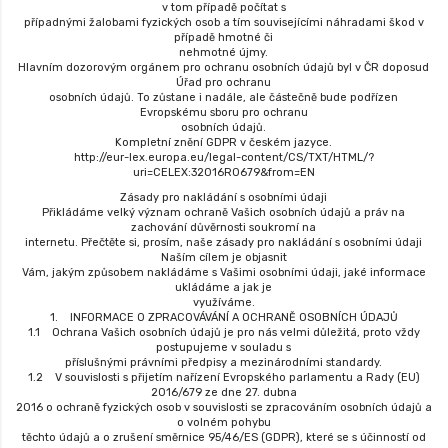
v tom případě počítat s
případnými žalobami fyzických osob a tím souvisejícími náhradami škod v
případě hmotné či
nehmotné újmy.
Hlavním dozorovým orgánem pro ochranu osobních údajů byl v ČR doposud
Úřad pro ochranu
osobních údajů. To zůstane i nadále, ale částečně bude podřízen
Evropskému sboru pro ochranu
osobních údajů.
Kompletní znění GDPR v českém jazyce.
http://eur-lex.europa.eu/legal-content/CS/TXT/HTML/?
uri=CELEX:32016R0679&from=EN
Zásady pro nakládání s osobními údaji
Přikládáme velký význam ochraně Vašich osobních údajů a práv na
zachování důvěrnosti soukromí na
internetu. Přečtěte si, prosím, naše zásady pro nakládání s osobními údaji
Naším cílem je objasnit
Vám, jakým způsobem nakládáme s Vašimi osobními údaji, jaké informace
ukládáme a jak je
využíváme.
1. INFORMACE O ZPRACOVÁVÁNÍ A OCHRANĚ OSOBNÍCH ÚDAJŮ
1.1 Ochrana Vašich osobních údajů je pro nás velmi důležitá, proto vždy
postupujeme v souladu s
příslušnými právními předpisy a mezinárodními standardy.
1.2 V souvislosti s přijetím nařízení Evropského parlamentu a Rady (EU)
2016/679 ze dne 27. dubna
2016 o ochraně fyzických osob v souvislosti se zpracováním osobních údajů a
o volném pohybu
těchto údajů a o zrušení směrnice 95/46/ES (GDPR), které se s účinností od