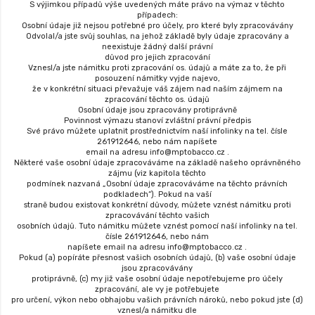
S výjimkou případů výše uvedených máte právo na výmaz v těchto
případech:
Osobní údaje již nejsou potřebné pro účely, pro které byly zpracovávány
Odvolal/a jste svůj souhlas, na jehož základě byly údaje zpracovány a
neexistuje žádný další právní
důvod pro jejich zpracování
Vznesl/a jste námitku proti zpracování os. údajů a máte za to, že při
posouzení námitky vyjde najevo,
že v konkrétní situaci převažuje váš zájem nad naším zájmem na
zpracování těchto os. údajů
Osobní údaje jsou zpracovány protiprávně
Povinnost výmazu stanoví zvláštní právní předpis
Své právo můžete uplatnit prostřednictvím naší infolinky na tel. čísle
261912646, nebo nám napíšete
email na adresu info@mptobacco.cz .
Některé vaše osobní údaje zpracováváme na základě našeho oprávněného
zájmu (viz kapitola těchto
podmínek nazvaná „Osobní údaje zpracováváme na těchto právních
podkladech“). Pokud na vaší
straně budou existovat konkrétní důvody, můžete vznést námitku proti
zpracovávání těchto vašich
osobních údajů. Tuto námitku můžete vznést pomocí naší infolinky na tel.
čísle 261912646, nebo nám
napíšete email na adresu info@mptobacco.cz .
Pokud (a) popíráte přesnost vašich osobních údajů, (b) vaše osobní údaje
jsou zpracovávány
protiprávně, (c) my již vaše osobní údaje nepotřebujeme pro účely
zpracování, ale vy je potřebujete
pro určení, výkon nebo obhajobu vašich právních nároků, nebo pokud jste (d)
vznesl/a námitku dle