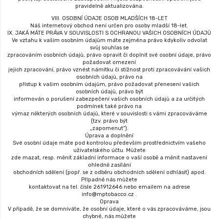
pravidelně aktualizována.
VIII. OSOBNÍ ÚDAJE OSOB MLADŠÍCH 18-LET
Náš internetový obchod není určen pro osoby mladší 18-let.
IX. JAKÁ MÁTE PRÁVA V SOUVISLOSTI S OCHRANOU VAŠICH OSOBNÍCH ÚDAJŮ
Ve vztahu k vašim osobním údajům máte zejména právo kdykoliv odvolat
svůj souhlas se
zpracováním osobních údajů, právo opravit či doplnit své osobní údaje, právo
požadovat omezení
jejich zpracování, právo vznést námitku či stížnost proti zpracovávání vašich
osobních údajů, právo na
přístup k vašim osobním údajům, právo požadovat přenesení vašich
osobních údajů, právo být
informován o porušení zabezpečení vašich osobních údajů a za určitých
podmínek také právo na
výmaz některých osobních údajů, které v souvislosti s vámi zpracováváme
(tzv. právo být
„zapomenut“).
Úprava a doplnění
Své osobní údaje máte pod kontrolou především prostřednictvím vašeho
uživatelského účtu. Můžete
zde mazat, resp. měnit základní informace o vaší osobě a měnit nastavení
ohledně zasílání
obchodních sdělení (popř. se z odběru obchodních sdělení odhlásit) apod.
Případně nás můžete
kontaktovat na tel. čísle 261912646 nebo emailem na adrese
info@mptobacco.cz .
Oprava
V případě, že se domníváte, že osobní údaje, které o vás zpracováváme, jsou
chybné, nás můžete