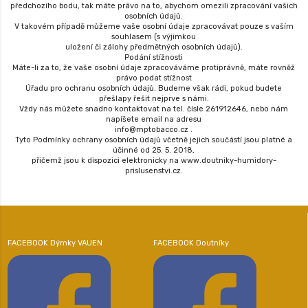
předchozího bodu, tak máte právo na to, abychom omezili zpracování vašich
osobních údajů.
V takovém případě můžeme vaše osobní údaje zpracovávat pouze s vaším
souhlasem (s výjimkou
uložení či zálohy předmětných osobních údajů).
Podání stížnosti
Máte-li za to, že vaše osobní údaje zpracováváme protiprávně, máte rovněž
právo podat stížnost
Úřadu pro ochranu osobních údajů. Budeme však rádi, pokud budete
přešlapy řešit nejprve s námi.
Vždy nás můžete snadno kontaktovat na tel. čísle 261912646, nebo nám
napíšete email na adresu
info@mptobacco.cz .
Tyto Podmínky ochrany osobních údajů včetně jejich součástí jsou platné a
účinné od 25. 5. 2018,
přičemž jsou k dispozici elektronicky na www.doutniky-humidory-
prislusenstvi.cz.
FACEBOOK Dýmky VAUEN
FACEBOOK Doutníky