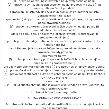
(c) právo na opravu nesprávných a neúplných osobních údajů;
(d) právo na vymazání Vašich osobních údajů, především pokud (i) již
nejsou dále potřebné pro další
zpracování; (ii) jste odvolali svůj souhlas k jejich zpracování; (iii) jste
oprávněně namítali jejich
zpracování; (iv) byly zpracovány nezákonně; nebo (v) musejí být vymazány
podle právních předpisů;
(e) právo na omezení zpracování Vašich osobních údajů, pokud (i)
napadnete správnost osobních
údajů po dobu, dokud neověříme jejich správnost; (ii) zpracování je
protizákonné; (iii) je už
nepotřebujeme, ale údaje potřebujete Vy pro účely uplatnění Vašich právních
nároků nebo (iv)
namítáte proti jejich zpracování po dobu, dokud neověříme, zda naše
oprávněné důvody převažují
nad Vašimi zájmy;
(f) právo podat námitky proti zpracovávání Vašich osobních údajů v
případě, že je zpracováváme (i)
pro účely přímého marketingu nebo (ii) pro účely našich oprávněných zájmů;
(g) právo získat své osobní údaje a přenést je k jinému poskytovateli služeb;
(h) právo podat stížnost na Úřad pro ochranu osobních údajů, Pplk. Sochora
27, 170 00 Praha 7;
www.uoou.cz
7.2 Pokud budete chtít uplatnit jakékoliv výše uvedené právo, kontaktujte
nás prosím s využitím
kontaktních údajů uvedených níže.
8. JAK CHRÁNÍME VAŠE OSOBNÍ ÚDAJE
8.1 Pro zajištění bezpečnosti a důvěrnosti Vašich osobních údajů, která je
pro nás mimořádně