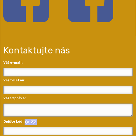
Kontaktujte nás
Váš e-mail:
Váš telefon:
Váše zpráva:
Opište kód: