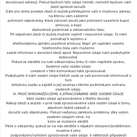
doručovací adresu). Pokud bychom tyto údaje neměli, nemohli bychom vám
zboží správně doručit.
Dále pro účely prodeje zboží či služeb potřebujeme vaši e-mailovou adresu,
na kterou vám zašleme
potvrzení objednávky, které zároveň slouží jako potvrzení uzavřené kupní
smlouvy, a kopii
obchodních podmínek a reklamačního řádu.
Při objednání zboží či služeb můžete vyplnit i nepovinné údaje. Ty nám
pomáhají k lepšímu a
efektivnějšímu splnění uzavřené smlouvy. Např. při vyplnění vašeho
telefonního čísla vám můžeme
zaslat informaci o doručení zboží apod. Nepovinné údaje nám poskytujete
dobrovolně.
Pokud se obrátíte na naši zákaznickou linku či nám napíšete zprávu,
budeme vaše osobní údaje
uvedené v této komunikaci také zpracovávat.
Poskytujete-li nám osobní údaje třetích osob, je vaší povinností informovat o
tom
dotyčnou osobu a zajistit si její souhlas s těmito podmínkami ochrany
osobních údajů.
III. PROČ SHROMAŽĎUJEME A ZPRACOVÁVÁME VAŠE OSOBNÍ ÚDAJE
Vaše osobní údaje zpracováváme z těchto důvodů:
Nákup zboží a služeb: v prvé řadě zpracováváme vaše osobní údaje k tomu,
abychom řádně vybavili a
doručili vaši objednávku. Pokud nastanou jakékoliv problémy, díky vašim
osobním údajům víme, na
koho se můžeme obrátit.
Péče o zákazníky: pokud se na nás obrátíte s nějakým dotazem/problémem,
musíme k jeho
zodpovězení/vyřešení zpracovávat vaše údaje. V některých případech