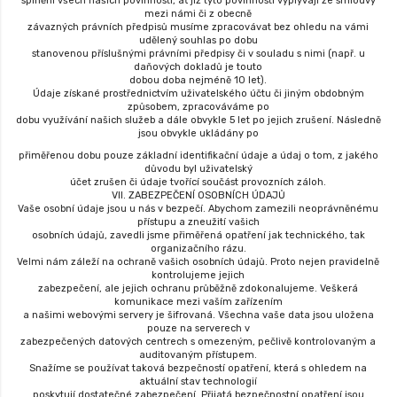
splnění všech našich povinností, ať již tyto povinnosti vyplývají ze smlouvy
mezi námi či z obecně
závazných právních předpisů musíme zpracovávat bez ohledu na vámi
udělený souhlas po dobu
stanovenou příslušnými právními předpisy či v souladu s nimi (např. u
daňových dokladů je touto
dobou doba nejméně 10 let).
Údaje získané prostřednictvím uživatelského účtu či jiným obdobným
způsobem, zpracováváme po
dobu využívání našich služeb a dále obvykle 5 let po jejich zrušení. Následně
jsou obvykle ukládány po
přiměřenou dobu pouze základní identifikační údaje a údaj o tom, z jakého
důvodu byl uživatelský
účet zrušen či údaje tvořící součást provozních záloh.
VII. ZABEZPEČENÍ OSOBNÍCH ÚDAJŮ
Vaše osobní údaje jsou u nás v bezpečí. Abychom zamezili neoprávněnému
přístupu a zneužití vašich
osobních údajů, zavedli jsme přiměřená opatření jak technického, tak
organizačního rázu.
Velmi nám záleží na ochraně vašich osobních údajů. Proto nejen pravidelně
kontrolujeme jejich
zabezpečení, ale jejich ochranu průběžně zdokonalujeme. Veškerá
komunikace mezi vaším zařízením
a našimi webovými servery je šifrovaná. Všechna vaše data jsou uložena
pouze na serverech v
zabezpečených datových centrech s omezeným, pečlivě kontrolovaným a
auditovaným přístupem.
Snažíme se používat taková bezpečností opatření, která s ohledem na
aktuální stav technologií
poskytují dostatečné zabezpečení. Přijatá bezpečnostní opatření jsou