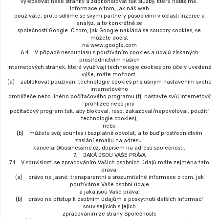
vylepšovat naše stránky a zdokonalovat tak služby, které nabízíme.
Informace o tom, jak náš web
používáte, proto sdílíme se svými partnery působícími v oblasti inzerce a
analýz, a to konkrétně se
společností Google. O tom, jak Google nakládá se soubory cookies, se
můžete dočíst
na www.google.com
6.4 V případě nesouhlasu s používáním cookies a údajů získaných
prostřednictvím našich
internetových stránek, které využívají technologie cookies pro účely uvedené
výše, máte možnost:
(a) zablokovat používání technologie cookies příslušným nastavením svého
internetového
prohlížeče nebo jiného počítačového programu (tj. nastavte svůj internetový
prohlížeč nebo jiný
počítačový program tak, aby blokoval, resp. zakazoval/nepovoloval, použití
technologie cookies);
nebo
(b) můžete svůj souhlas i bezplatně odvolat, a to buď prostřednictvím
zaslání emailu na adresu:
kancelar@businessmc.cz, dopisem na adresu společnosti.
7. JAKÁ JSOU VAŠE PRÁVA
7.1 V souvislosti se zpracováním Vašich osobních údajů máte zejména tato
práva:
(a) právo na jasné, transparentní a srozumitelné informace o tom, jak
používáme Vaše osobní údaje
a jaká jsou Vaše práva;
(b) právo na přístup k osobním údajům a poskytnutí dalších informací
souvisejících s jejich
zpracováním ze strany Společnosti;