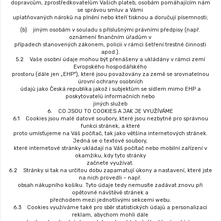
dopravcům, zprostředkovatelům Vašich plateb, osobám pomáhajícím nám
se správou smluv a Vámi
uplatňovaných nároků na plnění nebo kteří tisknou a doručují písemnosti;
(b) jiným osobám v souladu s příslušnými právními předpisy (např.
oznámení finančním úřadům v
případech stanovených zákonem, policii v rámci šetření trestné činnosti
apod.).
5.2 Vaše osobní údaje mohou být přenášeny a ukládány v rámci zemí
Evropského hospodářského
prostoru (dále jen „EHP"), které jsou považovány za země se srovnatelnou
úrovní ochrany osobních
údajů jako Česká republika jakož i subjektům se sídlem mimo EHP a
poskytovatelů informačních nebo
jiných služeb
6. CO JSOU TO COOKIES A JAK JE VYUŽÍVÁME
6.1 Cookies jsou malé datové soubory, které jsou nezbytné pro správnou
funkci stránek, a které
proto umísťujeme na Váš počítač, tak jako většina internetových stránek.
Jedná se o textové soubory,
které internetové stránky ukládají na Váš počítač nebo mobilní zařízení v
okamžiku, kdy tyto stránky
začnete využívat.
6.2 Stránky si tak na určitou dobu zapamatují úkony a nastavení, které jste
na nich provedli – např.
obsah nákupního košíku. Tyto údaje tedy nemusíte zadávat znovu při
opětovné návštěvě stránek a
přechodem mezi jednotlivými sekcemi webu.
6.3 Cookies využíváme také pro sběr statistických údajů a personalizaci
reklam, abychom mohli dále