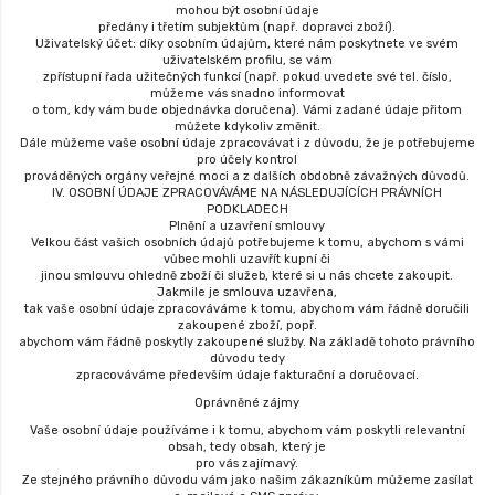
mohou být osobní údaje
předány i třetím subjektům (např. dopravci zboží).
Uživatelský účet: díky osobním údajům, které nám poskytnete ve svém
uživatelském profilu, se vám
zpřístupní řada užitečných funkcí (např. pokud uvedete své tel. číslo,
můžeme vás snadno informovat
o tom, kdy vám bude objednávka doručena). Vámi zadané údaje přitom
můžete kdykoliv změnit.
Dále můžeme vaše osobní údaje zpracovávat i z důvodu, že je potřebujeme
pro účely kontrol
prováděných orgány veřejné moci a z dalších obdobně závažných důvodů.
IV. OSOBNÍ ÚDAJE ZPRACOVÁVÁME NA NÁSLEDUJÍCÍCH PRÁVNÍCH
PODKLADECH
Plnění a uzavření smlouvy
Velkou část vašich osobních údajů potřebujeme k tomu, abychom s vámi
vůbec mohli uzavřít kupní či
jinou smlouvu ohledně zboží či služeb, které si u nás chcete zakoupit.
Jakmile je smlouva uzavřena,
tak vaše osobní údaje zpracováváme k tomu, abychom vám řádně doručili
zakoupené zboží, popř.
abychom vám řádně poskytly zakoupené služby. Na základě tohoto právního
důvodu tedy
zpracováváme především údaje fakturační a doručovací.
Oprávněné zájmy
Vaše osobní údaje používáme i k tomu, abychom vám poskytli relevantní
obsah, tedy obsah, který je
pro vás zajímavý.
Ze stejného právního důvodu vám jako našim zákazníkům můžeme zasílat